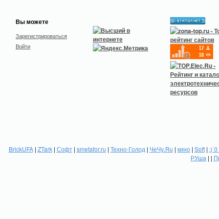
Вы можете
Зарегистрироваться
Войти
BrickUFA
|
ZTark
|
Софт
|
smetafor.ru
|
Техно-Голод
|
ЧеЧу.Ru
|
кино
|
Soft
|
:( 0
РУша
| |
П