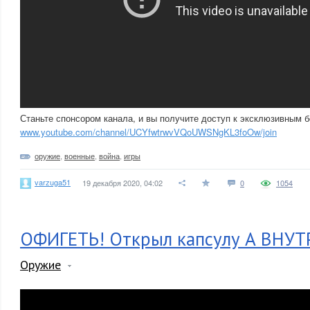
Станьте спонсором канала, и вы получите доступ к эксклюзивным 
www.youtube.com/channel/UCYfwtrwvVQoUWSNgKL3foOw/join
оружие
,
военные
,
война
,
игры
varzuga51
19 декабря 2020, 04:02
0
1054
ОФИГЕТЬ! Открыл капсулу А ВНУТ
Оружие