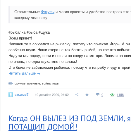
Строительные
Фокусы
и магия красоты и удобства построек это 
каждому человеку.
#рыбалка #рыба #щука
Всем привет!
Наконец то я собрался на рыбалку, потому что приехал Игорь. А он
особенно щуки. Наши озера не так богаты рыбой, но кое что поймат
Надули мы лодку, сели и пошли по озеру на моторе. Ловили на спи
не очень, но одна щука мне попалась!
Это была не забываемая рыбалка, потому что на рыбу я еду второй 
Читать дальше →
оружие
,
военные
,
война
,
игры
varzuga51
19 декабря 2020, 04:02
0
1158
Когда ОН ВЫЛЕЗ ИЗ ПОД ЗЕМЛИ, я 
ПОТАЩИЛ ДОМОЙ!