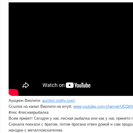
Аукцион Виолити:
auction.violity.com/
Ссылка на канал Виолити на ютуб:
www.youtube.com/channel/UCQ0
#лес #леснаярыбалка
Всем привет! Сегодня у нас лесная рыбалка или как у нас принято г
Сначала поехали с братом, потом братана отвез домой и сам прод
находки с металлоискателем.