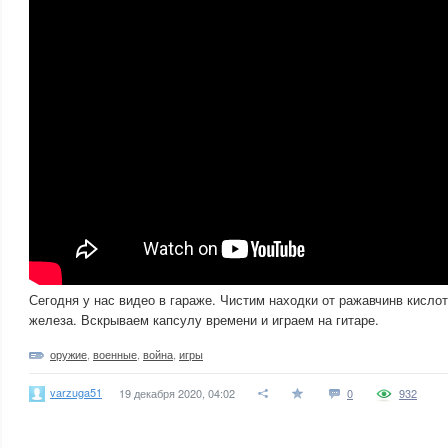
Сегодня у нас видео в гараже. Чистим находки от ражавчинв кислот
железа. Вскрываем капсулу времени и играем на гитаре.
оружие
,
военные
,
война
,
игры
varzuga51
19 декабря 2020, 04:02
0
932