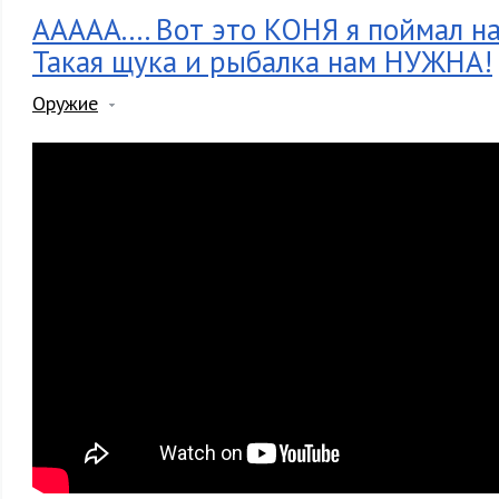
ААААА.... Вот это КОНЯ я поймал н
Такая щука и рыбалка нам НУЖНА!
Оружие