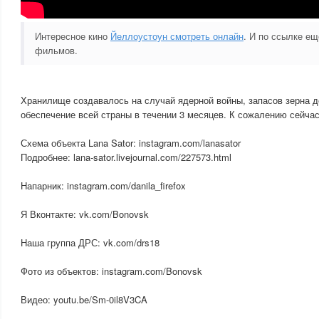
Интересное кино
Йеллоустоун смотреть онлайн
. И по ссылке е
фильмов.
Хранилище создавалось на случай ядерной войны, запасов зерна д
обеспечение всей страны в течении 3 месяцев. К сожалению сейчас
Схема объекта Lana Sator: instagram.com/lanasator
Подробнее: lana-sator.livejournal.com/227573.html
Напарник: instagram.com/danila_firefox
Я Вконтакте: vk.com/Bonovsk
Наша группа ДРС: vk.com/drs18
Фото из объектов: instagram.com/Bonovsk
Видео: youtu.be/Sm-0il8V3CA