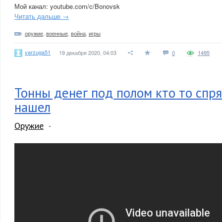
Мой канал: youtube.com/c/Bonovsk
Читать дальше →
оружие
,
военные
,
война
,
игры
varzuga51
19 декабря 2020, 04:03
0
1495
Тонны денег под полом кто то спря
нашел
Оружие