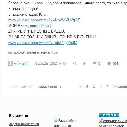
Сегодня очень хороший улов и попадалось много всего, так что я д
В поиске кладов!
В поиске кладов! Клип:
www.youtube.com/watch?v=lHwWtVUWjOE
МОЙ ВК:
vk.com/tukituk1
ДРУГИЕ ИНТЕРЕСНЫЕ ВИДЕО:
Я НАШЕЛ ПОЛНЫЙ ЯЩИК! I FOUND A BOX FULL!
www.youtube.com/watch?v=ubA3fgqAalM
оружие
,
военные
,
война
,
игры
varzuga51
19 декабря 2020, 04:01
0
898
← предыдущая
следующая →
2
3
4
5
послед
1
Вы можете
Зарегистрироваться