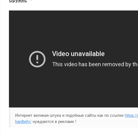
Интернет великая штука и подобные сайты как по ссылке
https://
hardtejly/
нуждаются в рекламе !