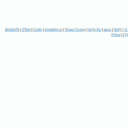
BrickUFA
|
ZTark
|
Софт
|
smetafor.ru
|
Техно-Голод
|
ЧеЧу.Ru
|
кино
|
Soft
|
:( 0
РУша
| |
П