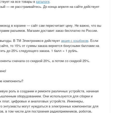
ствует на все товары в
каталоге
.
рый — не расстраивайтесь. До конца апреля на сайте действует
мокод в корзине — сайт сам пересчитает цену. Не важно, что вы
грамм разъемов. Магазин доставит заказ бесплатно по России.
 выгоды. В ТМ Электрониксе действует
акция с кэшбэком
. Если
 сайте, то 15% от суммы заказа вернется бонусными баллами на
ить до 25% следующего заказа. 1 балл = 1 рубль.
оненты сначала со скидкой 20%, а потом со скидкой 25%.
ено!
ые компоненты?
вую роль в создании и ремонте различных устройств, начиная
омышленным оборудованием. Они используются для сборки и
х плат, цифровых и аналоговых устройств. Инженеры,
о энтузиасты могут нуждаться в электронных компонентах для
ов, в том числе для построения радиоприемников, роботов,