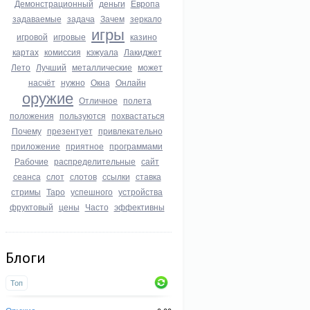
Демонстрационный
деньги
Европа
задаваемые
задача
Зачем
зеркало
игры
игровой
игровые
казино
картах
комиссия
кэжуала
Лакиджет
Лето
Лучший
металлические
может
насчёт
нужно
Окна
Онлайн
оружие
Отличное
полета
положения
пользуются
похвастаться
Почему
презентует
привлекательно
приложение
приятное
программами
Рабочие
распределительные
сайт
сеанса
слот
слотов
ссылки
ставка
стримы
Таро
успешного
устройства
фруктовый
цены
Часто
эффективны
Блоги
Топ