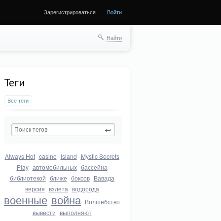
Зарегистрироваться
Войти
Найти
Теги
Все теги
Always Hot
casino
Island
Mystic Secrets
Play
автомобильных
бассейна
библиотекой
ближе
боксов
Вавада
версия
взлета
водорода
военные
война
Волшебство
вывести
выполняют