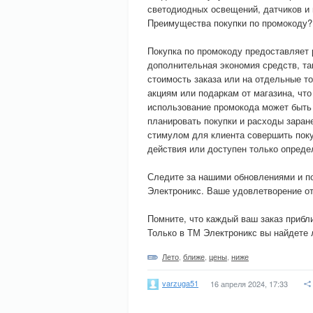
светодиодных освещений, датчиков и 
Преимущества покупки по промокоду?
Покупка по промокоду предоставляет 
дополнительная экономия средств, т
стоимость заказа или на отдельные т
акциям или подаркам от магазина, что
использование промокода может быть
планировать покупки и расходы заран
стимулом для клиента совершить поку
действия или доступен только опреде
Следите за нашими обновлениями и п
Электроникс. Ваше удовлетворение от
Помните, что каждый ваш заказ приб
Только в ТМ Электроникс вы найдете 
Лето
,
ближе
,
цены
,
ниже
varzuga51
16 апреля 2024, 17:33