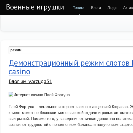
Военные игрушки
Топики
Блоги
Люди
Актив
Демонстрационный режим слотов P
casino
Блог им. varzuga51
Плей Фортуна – легальное интернет-казино с лицензией Кюрасао. Э
клиент может не беспокоиться о высокой отдаче игровых автоматов
выигрышей. Помимо того, у заведения отличная денежная политика,
возникнет трудностей с пополнением баланса и получением старто