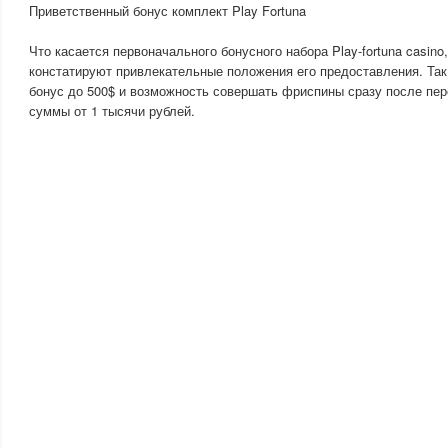
Приветственный бонус комплект Play Fortuna
Что касается первоначального бонусного набора Play-fortuna casino
констатируют привлекательные положения его предоставления. Так
бонус до 500$ и возможность совершать фриспины сразу после пе
суммы от 1 тысячи рублей.