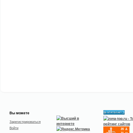
Вы можете
Зарегистрироваться
Войти