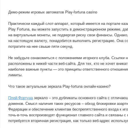
Демо-режим игровых автоматов Play-fortuna casino
Практически каждый слот-аппарат, который имеется на портале ка
Play Fortuna, вы можете запустить в демонстрационном режиме, да
на виртуальные монеты, не подвергая риску свои финансы. Однако,
на настоящую валюту, понадобится выполнить регистрацию. Она со
потратите на нее свыше пяти секунд.
Не забудьте ознакомиться с положениями игорного клуба. Ссылки 
расположены в нижей части веб-сайта. Для тех, кто не хочет вника
наиболее важные пункты — это принципы ответственного отношения
лимиты.
Что такое актуальные зеркала Play-fortuna онлайн-казино?
Плей-Фортуна
зеркало – это дубликаты основного сайта с отличаю
доменов. Смысл наличия таких ресурсов – обход блокировки азарт
Федерации и обеспечение клиентам беспрепятственного входа к иг
точь-в-точь воспроизводят функционал главного сайта и связаны с 
потребуется вторичная регистрация, как только веб-адрес использу