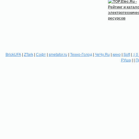
BrickUFA
|
ZTark
|
Софт
|
smetafor.ru
|
Техно-Голод
|
ЧеЧу.Ru
|
кино
|
Soft
|
:( 0
РУша
| |
П