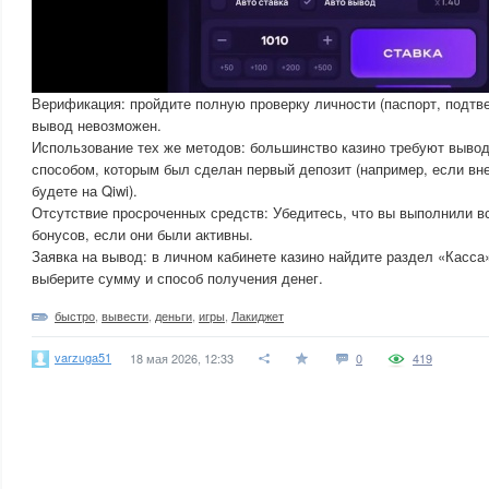
Верификация: пройдите полную проверку личности (паспорт, подтве
вывод невозможен.
Использование тех же методов: большинство казино требуют вывод
способом, которым был сделан первый депозит (например, если вне
будете на Qiwi).
Отсутствие просроченных средств: Убедитесь, что вы выполнили в
бонусов, если они были активны.
Заявка на вывод: в личном кабинете казино найдите раздел «Касса
выберите сумму и способ получения денег.
быстро
,
вывести
,
деньги
,
игры
,
Лакиджет
varzuga51
18 мая 2026, 12:33
0
419