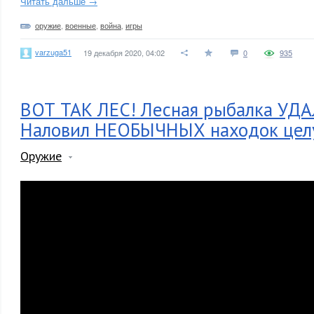
Читать дальше →
оружие
,
военные
,
война
,
игры
varzuga51
19 декабря 2020, 04:02
0
935
ВОТ ТАК ЛЕС! Лесная рыбалка УД
Наловил НЕОБЫЧНЫХ находок целу
Оружие