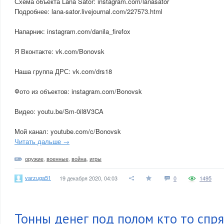
Схема объекта Lana Sator: instagram.com/lanasator
Подробнее: lana-sator.livejournal.com/227573.html
Напарник: instagram.com/danila_firefox
Я Вконтакте: vk.com/Bonovsk
Наша группа ДРС: vk.com/drs18
Фото из объектов: instagram.com/Bonovsk
Видео: youtu.be/Sm-0il8V3CA
Мой канал: youtube.com/c/Bonovsk
Читать дальше →
оружие
,
военные
,
война
,
игры
varzuga51
19 декабря 2020, 04:03
0
1495
Тонны денег под полом кто то спря