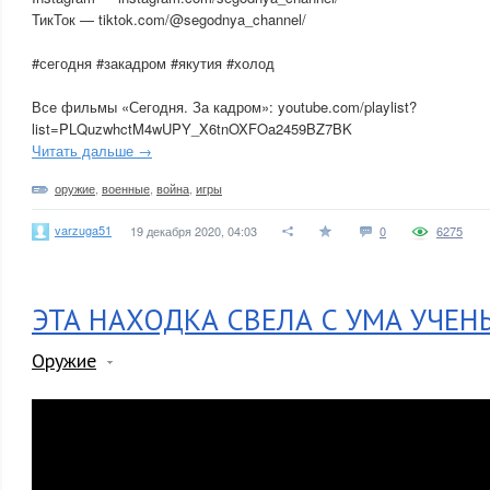
ТикТок — tiktok.com/@segodnya_channel/
#сегодня #закадром #якутия #холод
Все фильмы «Сегодня. За кадром»: youtube.com/playlist?
list=PLQuzwhctM4wUPY_X6tnOXFOa2459BZ7BK
Читать дальше →
оружие
,
военные
,
война
,
игры
varzuga51
19 декабря 2020, 04:03
0
6275
ЭТА НАХОДКА СВЕЛА С УМА УЧЕН
Оружие