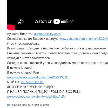
Аукцион Виолити:
auction.violity.com/
Ссылка на канал Виолити на ютуб:
www.youtube.com/channel/UCQ0
#лес #леснаярыбалка
Всем привет! Сегодня у нас лесная рыбалка или как у нас принято г
Сначала поехали с братом, потом братана отвез домой и сам прод
находки с металлоискателем.
Сегодня очень хороший улов и попадалось много всего, так что я д
В поиске кладов!
В поиске кладов! Клип:
www.youtube.com/watch?v=lHwWtVUWjOE
МОЙ ВК:
vk.com/tukituk1
ДРУГИЕ ИНТЕРЕСНЫЕ ВИДЕО:
Я НАШЕЛ ПОЛНЫЙ ЯЩИК! I FOUND A BOX FULL!
www.youtube.com/watch?v=ubA3fgqAalM
оружие
,
военные
,
война
,
игры