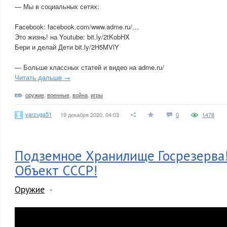
— Мы в социальных сетях:
Facebook: facebook.com/www.adme.ru/…
Это жизнь! на Youtube: bit.ly/2tKobHX
Бери и делай Дети bit.ly/2H5MVlY
— Больше классных статей и видео на adme.ru/
Читать дальше →
оружие
,
военные
,
война
,
игры
varzuga51
19 декабря 2020, 04:03
0
1478
Подземное Хранилище Госрезерва
Объект СССР!
Оружие