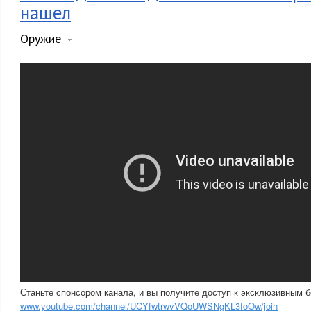
нашел
Оружие
Станьте спонсором канала, и вы получите доступ к эксклюзивным 
www.youtube.com/channel/UCYfwtrwvVQoUWSNgKL3foOw/join