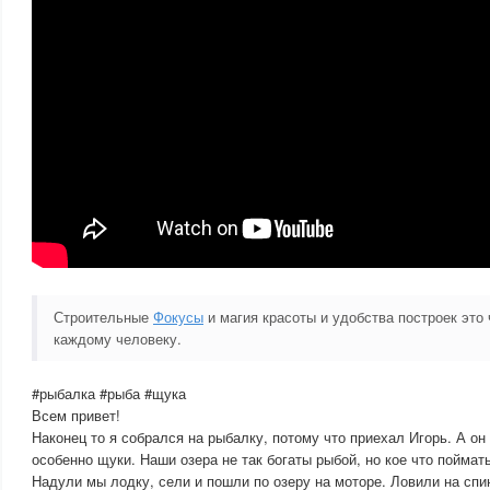
Строительные
Фокусы
и магия красоты и удобства построек это 
каждому человеку.
#рыбалка #рыба #щука
Всем привет!
Наконец то я собрался на рыбалку, потому что приехал Игорь. А он
особенно щуки. Наши озера не так богаты рыбой, но кое что поймат
Надули мы лодку, сели и пошли по озеру на моторе. Ловили на спи