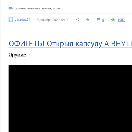
оружие
,
военные
,
война
,
игры
varzuga51
19 декабря 2020, 04:02
0
1052
ОФИГЕТЬ! Открыл капсулу А ВНУТ
Оружие