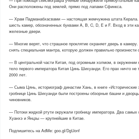
— При помощи сейсмографа ученые обнаружили прямоугольные кам
Они расположены под землей, прямо под лапами Сфинкса.
— Храм Падманабхасвами — настоящая жемчужина штата Керала. 
шесть камер, обозначенных буквами A, B, C, D, E и F. Вход в эти 
железные двери.
— Многие верят, что страшное проклятие охраняет дверь в камеру.
снять специальная мантра, которую должен правильно произнести 
— В центральной части Китая, под огромным холмом, в окружении я
тело первого императора Китая Цинь Шихуанди. Его прах ничто не 
2000 лет.
— Сыма Цянь, историограф династии Хань, в книге «Исторические з
гробнице Цинь Шихуанди были построены обзорные башни и дворц
чиновников.
— Потоки жидкой ртути окружали гробницу императора. Два самых 
Хуанхэ и Янцзы — крупнейшие в Китае.
Подпишитесь на AdMe: goo.gl/DgUonf