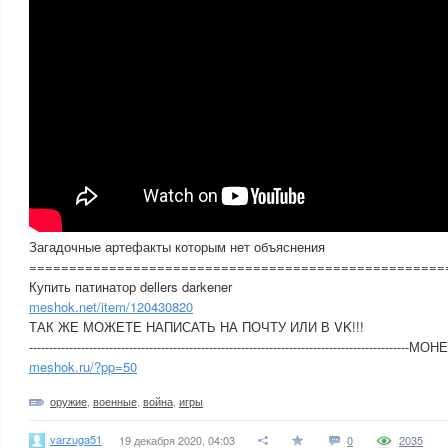
Загадочные артефакты которым нет объяснения
====================================================
Купить патинатор dellers darkener
meshok.net/item/120430820
ТАК ЖЕ МОЖЕТЕ НАПИСАТЬ НА ПОЧТУ ИЛИ В VK!!!
----------------------------------------------------------------------------------------
meshok.ru/?pp=50
оружие
,
военные
,
война
,
игры
varzuga51
19 декабря 2020, 04:03
0
2035