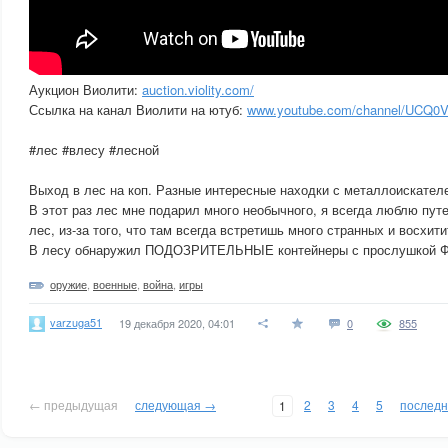
Аукцион Виолити:
auction.violity.com/
Ссылка на канал Виолити на ютуб:
www.youtube.com/channel/UCQ0
#лес #влесу #лесной
Выход в лес на коп. Разные интересные находки с металлоискател
В этот раз лес мне подарил много необычного, я всегда люблю пут
лес, из-за того, что там всегда встретишь много странных и восхит
В лесу обнаружил ПОДОЗРИТЕЛЬНЫЕ контейнеры с прослушкой 
оружие
,
военные
,
война
,
игры
varzuga51
19 декабря 2020, 04:01
0
855
← предыдущая
следующая →
2
3
4
5
послед
1