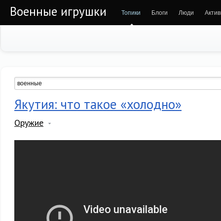
Военные игрушки
Топики
Блоги
Люди
Актив
Якутия: что такое «холодно»
Оружие