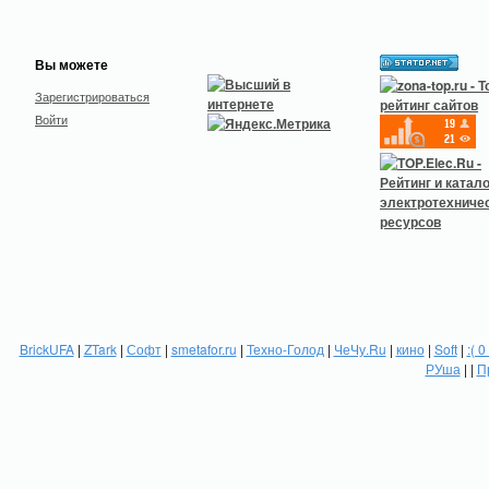
Вы можете
Зарегистрироваться
Войти
BrickUFA
|
ZTark
|
Софт
|
smetafor.ru
|
Техно-Голод
|
ЧеЧу.Ru
|
кино
|
Soft
|
:( 0
РУша
| |
П