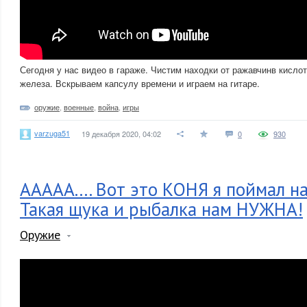
Сегодня у нас видео в гараже. Чистим находки от ражавчинв кислот
железа. Вскрываем капсулу времени и играем на гитаре.
оружие
,
военные
,
война
,
игры
varzuga51
19 декабря 2020, 04:02
0
930
ААААА.... Вот это КОНЯ я поймал н
Такая щука и рыбалка нам НУЖНА!
Оружие