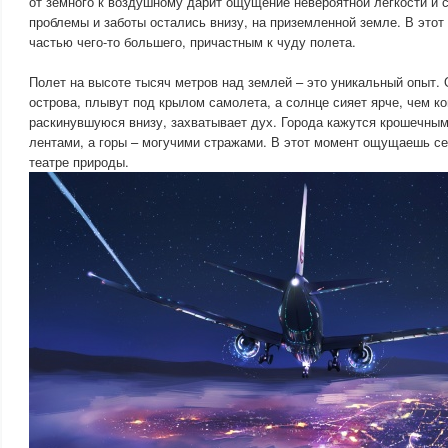
от земного к воздушному дарит ощущение невероятной легкости и 
проблемы и заботы остались внизу, на приземленной земле. В этот
частью чего-то большего, причастным к чуду полета.
Полет на высоте тысяч метров над землей – это уникальный опыт.
острова, плывут под крылом самолета, а солнце сияет ярче, чем ко
раскинувшуюся внизу, захватывает дух. Города кажутся крошечным
лентами, а горы – могучими стражами. В этот момент ощущаешь се
театре природы.