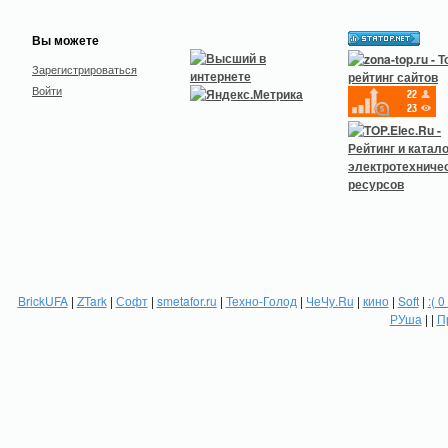
Вы можете
Зарегистрироваться
Войти
BrickUFA
|
ZTark
|
Софт
|
smetafor.ru
|
Техно-Голод
|
ЧеЧу.Ru
|
кино
|
Soft
|
:( 0
РУша
| |
П