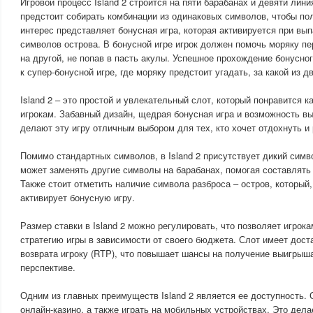
Игровой процесс Island 2 строится на пяти барабанах и девяти лин
предстоит собирать комбинации из одинаковых символов, чтобы п
интерес представляет бонусная игра, которая активируется при вы
символов острова. В бонусной игре игрок должен помочь моряку пе
на другой, не попав в пасть акулы. Успешное прохождение бонусно
к супер-бонусной игре, где моряку предстоит угадать, за какой из д
Island 2 – это простой и увлекательный слот, который понравится к
игрокам. Забавный дизайн, щедрая бонусная игра и возможность вы
делают эту игру отличным выбором для тех, кто хочет отдохнуть и
Помимо стандартных символов, в Island 2 присутствует дикий симв
может заменять другие символы на барабанах, помогая составлят
Также стоит отметить наличие символа разброса – остров, который,
активирует бонусную игру.
Размер ставки в Island 2 можно регулировать, что позволяет игро
стратегию игры в зависимости от своего бюджета. Слот имеет дост
возврата игроку (RTP), что повышает шансы на получение выигрыш
перспективе.
Одним из главных преимуществ Island 2 является ее доступность. 
онлайн-казино, а также играть на мобильных устройствах. Это дела