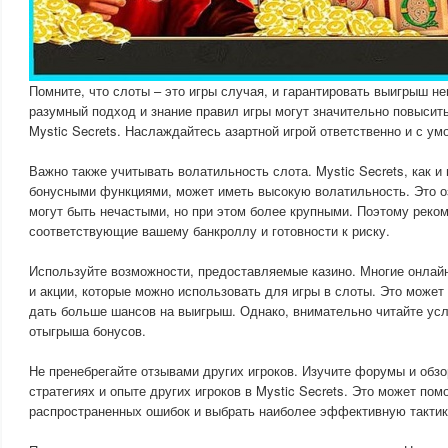
Помните, что слоты – это игры случая, и гарантировать выигрыш н
разумный подход и знание правил игры могут значительно повысит
Mystic Secrets. Наслаждайтесь азартной игрой ответственно и с ум
Важно также учитывать волатильность слота. Mystic Secrets, как и
бонусными функциями, может иметь высокую волатильность. Это о
могут быть нечастыми, но при этом более крупными. Поэтому реком
соответствующие вашему банкроллу и готовности к риску.
Используйте возможности, предоставляемые казино. Многие онлай
и акции, которые можно использовать для игры в слоты. Это может
дать больше шансов на выигрыш. Однако, внимательно читайте усл
отыгрыша бонусов.
Не пренебрегайте отзывами других игроков. Изучите форумы и обзо
стратегиях и опыте других игроков в Mystic Secrets. Это может пом
распространенных ошибок и выбрать наиболее эффективную тактик