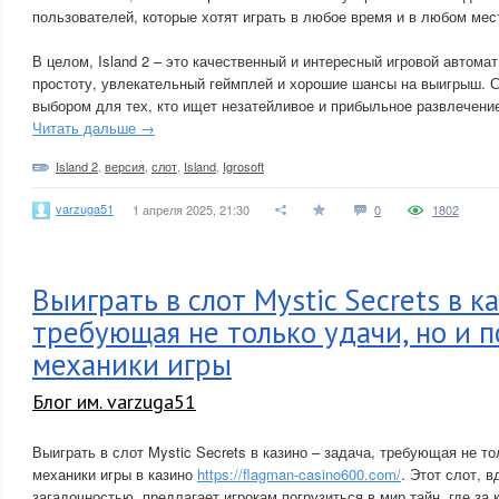
пользователей, которые хотят играть в любое время и в любом мес
В целом, Island 2 – это качественный и интересный игровой автомат
простоту, увлекательный геймплей и хорошие шансы на выигрыш. 
выбором для тех, кто ищет незатейливое и прибыльное развлечени
Читать дальше →
Island 2
,
версия
,
слот
,
Island
,
Igrosoft
varzuga51
1 апреля 2025, 21:30
0
1802
Выиграть в слот Mystic Secrets в к
требующая не только удачи, но и 
механики игры
Блог им. varzuga51
Выиграть в слот Mystic Secrets в казино – задача, требующая не то
механики игры в казино
https://flagman-casino600.com/
. Этот слот, 
загадочностью, предлагает игрокам погрузиться в мир тайн, где з