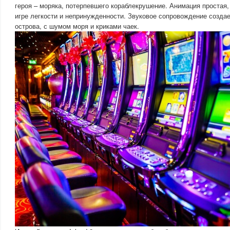
героя – моряка, потерпевшего кораблекрушение. Анимация простая
игре легкости и непринужденности. Звуковое сопровождение созда
острова, с шумом моря и криками чаек.