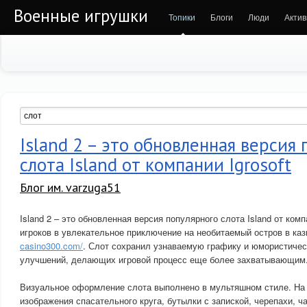
Военные игрушки
Топики
Блоги
Люди
Актив
Island 2 – это обновленная версия
слота Island от компании Igrosoft
Блог им. varzuga51
Island 2 – это обновленная версия популярного слота Island от комп
игроков в увлекательное приключение на необитаемый остров в ка
casino300.com/
. Слот сохранил узнаваемую графику и юмористичес
улучшений, делающих игровой процесс еще более захватывающим
Визуальное оформление слота выполнено в мультяшном стиле. На
изображения спасательного круга, бутылки с запиской, черепахи, ча