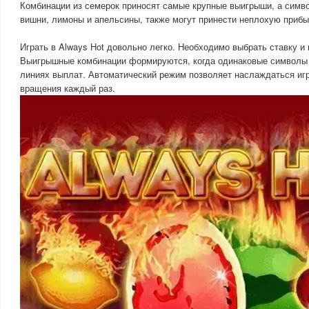
Комбинации из семерок приносят самые крупные выигрыши, а симво
вишни, лимоны и апельсины, также могут принести неплохую прибы
Играть в Always Hot довольно легко. Необходимо выбрать ставку и
Выигрышные комбинации формируются, когда одинаковые символы
линиях выплат. Автоматический режим позволяет наслаждаться игр
вращения каждый раз.