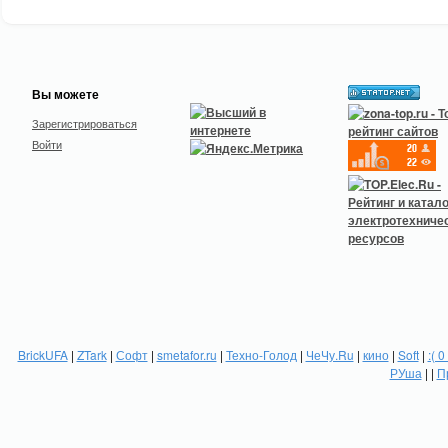
Вы можете
Зарегистрироваться
Войти
BrickUFA
|
ZTark
|
Софт
|
smetafor.ru
|
Техно-Голод
|
ЧеЧу.Ru
|
кино
|
Soft
|
:( 0
РУша
| |
П