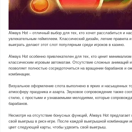
Always Hot – отличный выбор для тех, кто хочет расслабиться и н
увлекательным геймплеем. Классический дизайн, легкие правила и
выиграть делают этот слот популярным среди игроков в казино.
Always Hot особенно привлекателен для тех, кто ценит минимализм
классическим игровым автоматам. Отсутствие сложных анимаций и
позволяет полностью сосредоточиться на вращении барабанов и о
комбинации.
Визуальное оформление слота выполнено в ярких и насыщенных то
атмосферу праздника и азарта. Звуковое сопровождение также соо
стилю, с простыми и узнаваемыми мелодиями, которые сопровожд
барабанов.
Несмотря на отсутствие бонусных функций, Always Hot предлагает
свой выигрыш в риск-игре. После каждой выигрышной комбинации и
цвет следующей карты, чтобы удвоить свой выигрыш.