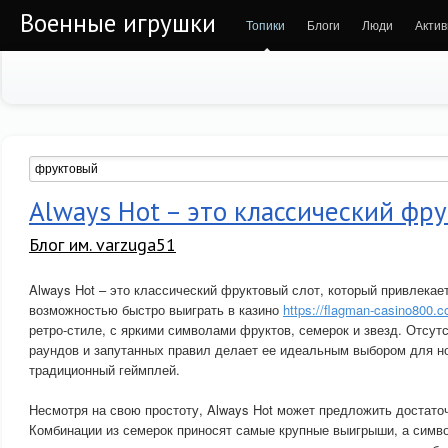
Военные игрушки
Топики
Блоги
Люди
Актив
Always Hot – это классический фр
Блог им. varzuga51
Always Hot – это классический фруктовый слот, который привлекает
возможностью быстро выиграть в казино
https://flagman-casino800.c
ретро-стиле, с яркими символами фруктов, семерок и звезд. Отсу
раундов и запутанных правил делает ее идеальным выбором для нов
традиционный геймплей.
Несмотря на свою простоту, Always Hot может предложить достат
Комбинации из семерок приносят самые крупные выигрыши, а симво