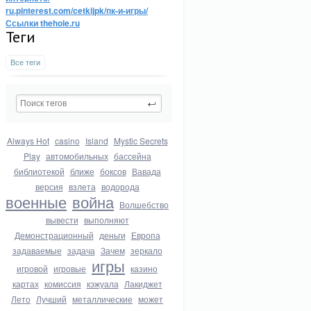
ru.pinterest.com/cetkijpk/пк-и-игры/
Ссылки thehole.ru
Теги
Все теги
Always Hot
casino
Island
Mystic Secrets
Play
автомобильных
бассейна
библиотекой
ближе
боксов
Вавада
версия
взлета
водорода
военные
война
Волшебство
вывести
выполняют
Демонстрационный
деньги
Европа
задаваемые
задача
Зачем
зеркало
игры
игровой
игровые
казино
картах
комиссия
кэжуала
Лакиджет
Лето
Лучший
металлические
может