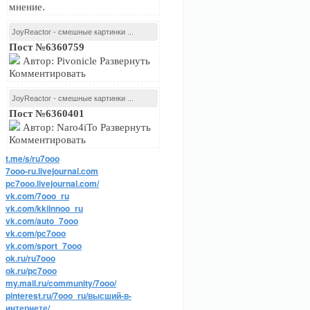
мнение.
JoyReactor - смешные картинки ...
Пост №6360759
Автор: Pivonicle Развернуть
Комментировать
JoyReactor - смешные картинки ...
Пост №6360401
Автор: Naro4iTo Развернуть
Комментировать
t.me/s/ru7ooo
7ooo-ru.livejournal.com
pc7ooo.livejournal.com/
vk.com/7ooo_ru
vk.com/kkiinnoo_ru
vk.com/auto_7ooo
vk.com/pc7ooo
vk.com/sport_7ooo
ok.ru/ru7ooo
ok.ru/pc7ooo
my.mail.ru/community/7ooo/
pinterest.ru/7ooo_ru/высший-в-
интернете/