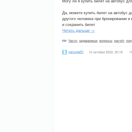
Могу ли я купить билет на автобус дл
Да, можете купить билет на автобус д
другого человека при бронировании и 
и сохранить билет
Читать дальше →
Часто
,
задаваемые
,
вопросы
,
насчёт
,
пок
varzuga51
12 октября 2022, 20:18