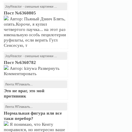
JoyReactor - смешные картинки ...
Пост №6360805
Автор: Пьяный Дзинч Блять,
опять.Короче, я купил
четвертого паучка... на этот раз
ювенальную особь пецилотерии
руфилаты, если верить Гугл
Сенсесую, т
JoyReactor - смешные картинки ...
Пост №6360782
Автор: kirywa Развернуть
Комментировать
Лента ЯПлакалъ...
Это не враг, это мой
противник
Лента ЯПлакалъ...
Нормальная фигура или все
таки перебор?
Я понимаю, что Кенту
понравился, но интересно ваше