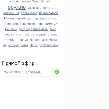
насчёт
нужно
Окна
Онлайн
оружие
Отличное
полета
положения
пользуются
похвастаться
Почему
презентует
привлекательно
приложение
приятное
программами
Рабочие
распределительные
сайт
сеанса
слот
слотов
ссылки
ставка
стримы
Таро
успешного
устройства
фруктовый
цены
Часто
эффективны
Прямой эфир
Комментарии
Публикации