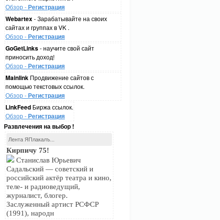
Обзор -
Регистрация
Webartex
- Зарабатывайте на своих
сайтах и группах в VK .
Обзор -
Регистрация
GoGetLinks
- научите свой сайт
приносить доход!
Обзор -
Регистрация
Mainlink
Продвижение сайтов с
помощью текстовых ссылок.
Обзор -
Регистрация
LinkFeed
Биржа ссылок.
Обзор -
Регистрация
Развлечения на выбор !
Лента ЯПлакалъ...
Кирпичу 75!
Станислав Юрьевич
Садальский — советский и
российский актёр театра и кино,
теле- и радиоведущий,
журналист, блогер.
Заслуженный артист РСФСР
(1991), народн