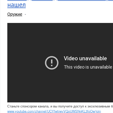
нашел
Оружие
Станьте спонсором канала, и вы получите доступ к эксклюзивным 
www.youtube.com/channel/UCYfwtrwvVQoUWSNgKL3foOw/join