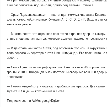
— При помощи сейсмографа ученые обнаружили прямоугольные кам
Они расположены под землей, прямо под лапами Сфинкса.
— Храм Падманабхасвами — настоящая жемчужина штата Керала. 
шесть камер, обозначенных буквами A, B, C, D, E и F. Вход в эти 
железные двери.
— Многие верят, что страшное проклятие охраняет дверь в камеру.
снять специальная мантра, которую должен правильно произнести 
— В центральной части Китая, под огромным холмом, в окружении я
тело первого императора Китая Цинь Шихуанди. Его прах ничто не 
2000 лет.
— Сыма Цянь, историограф династии Хань, в книге «Исторические з
гробнице Цинь Шихуанди были построены обзорные башни и дворц
чиновников.
— Потоки жидкой ртути окружали гробницу императора. Два самых 
Хуанхэ и Янцзы — крупнейшие в Китае.
Подпишитесь на AdMe: goo.gl/DgUonf