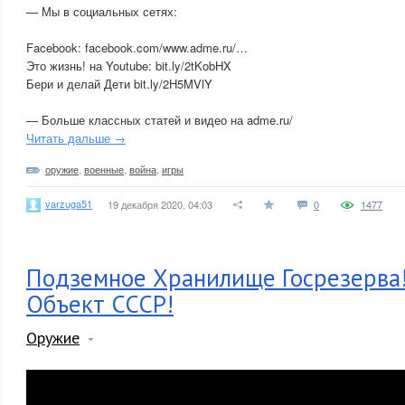
— Мы в социальных сетях:
Facebook: facebook.com/www.adme.ru/…
Это жизнь! на Youtube: bit.ly/2tKobHX
Бери и делай Дети bit.ly/2H5MVlY
— Больше классных статей и видео на adme.ru/
Читать дальше →
оружие
,
военные
,
война
,
игры
varzuga51
19 декабря 2020, 04:03
0
1477
Подземное Хранилище Госрезерва
Объект СССР!
Оружие