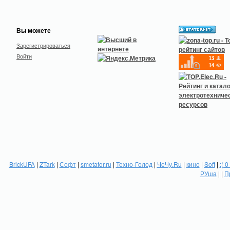
Вы можете
Зарегистрироваться
Войти
BrickUFA
|
ZTark
|
Софт
|
smetafor.ru
|
Техно-Голод
|
ЧеЧу.Ru
|
кино
|
Soft
|
:( 0
РУша
| |
П