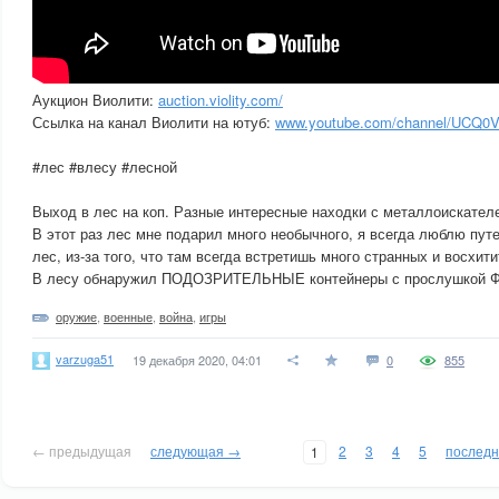
Аукцион Виолити:
auction.violity.com/
Ссылка на канал Виолити на ютуб:
www.youtube.com/channel/UCQ0
#лес #влесу #лесной
Выход в лес на коп. Разные интересные находки с металлоискател
В этот раз лес мне подарил много необычного, я всегда люблю пут
лес, из-за того, что там всегда встретишь много странных и восхит
В лесу обнаружил ПОДОЗРИТЕЛЬНЫЕ контейнеры с прослушкой 
оружие
,
военные
,
война
,
игры
varzuga51
19 декабря 2020, 04:01
0
855
← предыдущая
следующая →
2
3
4
5
послед
1