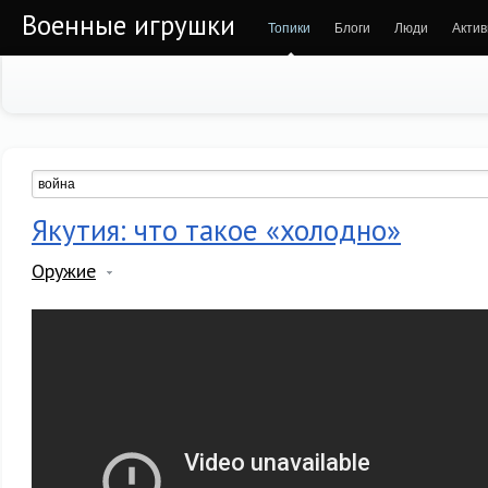
Военные игрушки
Топики
Блоги
Люди
Актив
Якутия: что такое «холодно»
Оружие