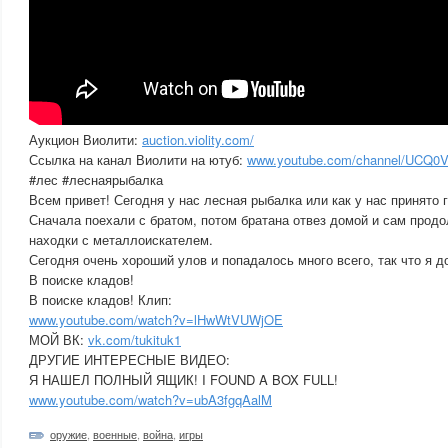
Аукцион Виолити:
auction.violity.com/
Ссылка на канал Виолити на ютуб:
www.youtube.com/channel/UCQ0
#лес #леснаярыбалка
Всем привет! Сегодня у нас лесная рыбалка или как у нас принято г
Сначала поехали с братом, потом братана отвез домой и сам прод
находки с металлоискателем.
Сегодня очень хороший улов и попадалось много всего, так что я д
В поиске кладов!
В поиске кладов! Клип:
www.youtube.com/watch?v=lHwWtVUWjOE
МОЙ ВК:
vk.com/tukituk1
ДРУГИЕ ИНТЕРЕСНЫЕ ВИДЕО:
Я НАШЕЛ ПОЛНЫЙ ЯЩИК! I FOUND A BOX FULL!
www.youtube.com/watch?v=ubA3fgqAalM
оружие
,
военные
,
война
,
игры