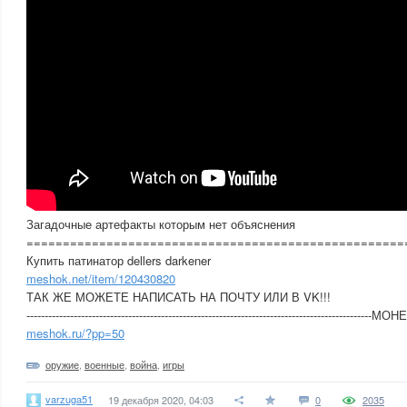
Загадочные артефакты которым нет объяснения
====================================================
Купить патинатор dellers darkener
meshok.net/item/120430820
ТАК ЖЕ МОЖЕТЕ НАПИСАТЬ НА ПОЧТУ ИЛИ В VK!!!
----------------------------------------------------------------------------------------
meshok.ru/?pp=50
оружие
,
военные
,
война
,
игры
varzuga51
19 декабря 2020, 04:03
0
2035