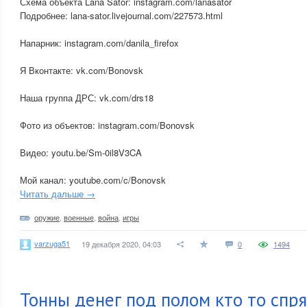
Схема объекта Lana Sator: instagram.com/lanasator
Подробнее: lana-sator.livejournal.com/227573.html
Напарник: instagram.com/danila_firefox
Я Вконтакте: vk.com/Bonovsk
Наша группа ДРС: vk.com/drs18
Фото из объектов: instagram.com/Bonovsk
Видео: youtu.be/Sm-0il8V3CA
Мой канал: youtube.com/c/Bonovsk
Читать дальше →
оружие
,
военные
,
война
,
игры
varzuga51
19 декабря 2020, 04:03
0
1494
Тонны денег под полом кто то спря