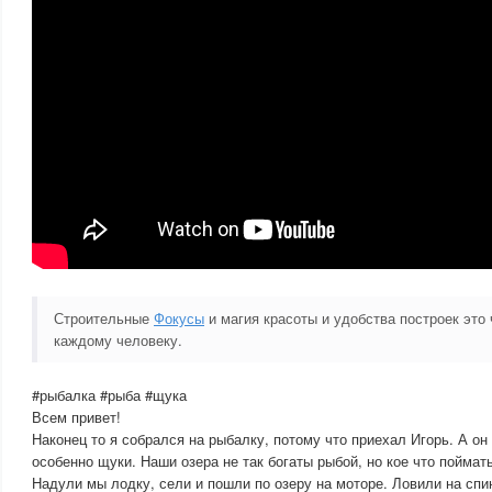
Строительные
Фокусы
и магия красоты и удобства построек это 
каждому человеку.
#рыбалка #рыба #щука
Всем привет!
Наконец то я собрался на рыбалку, потому что приехал Игорь. А он
особенно щуки. Наши озера не так богаты рыбой, но кое что поймат
Надули мы лодку, сели и пошли по озеру на моторе. Ловили на спи