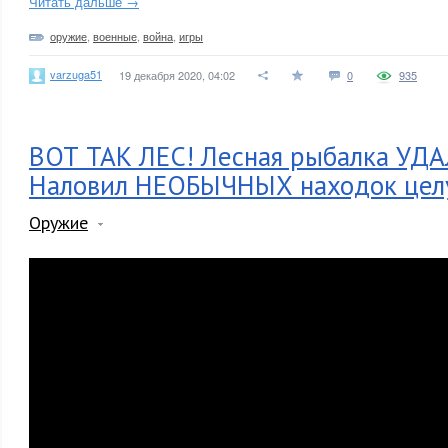
Читать дальше →
оружие
,
военные
,
война
,
игры
varzuga51
19 декабря 2020, 04:02
0
935
ВОТ ТАК ЛЕС! Лесная рыбалка УД
Наловил НЕОБЫЧНЫХ находок целу
Оружие