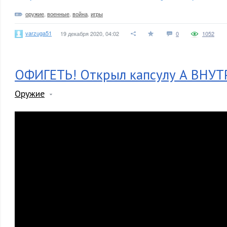
оружие
,
военные
,
война
,
игры
varzuga51
19 декабря 2020, 04:02
0
1052
ОФИГЕТЬ! Открыл капсулу А ВНУТ
Оружие