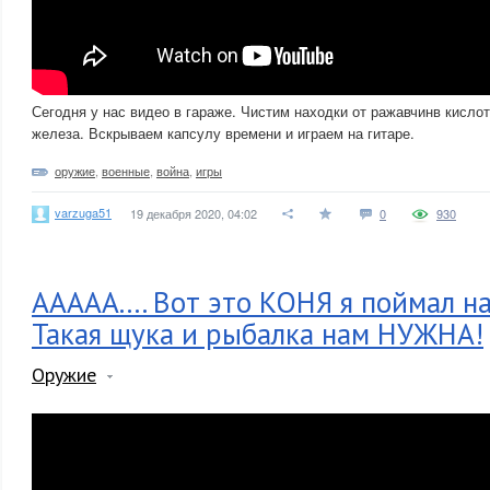
Сегодня у нас видео в гараже. Чистим находки от ражавчинв кислот
железа. Вскрываем капсулу времени и играем на гитаре.
оружие
,
военные
,
война
,
игры
varzuga51
19 декабря 2020, 04:02
0
930
ААААА.... Вот это КОНЯ я поймал н
Такая щука и рыбалка нам НУЖНА!
Оружие