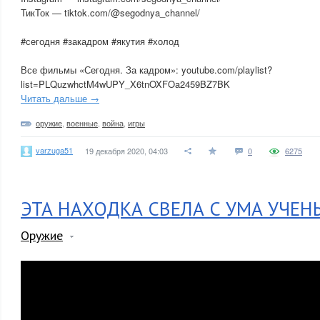
ТикТок — tiktok.com/@segodnya_channel/
#сегодня #закадром #якутия #холод
Все фильмы «Сегодня. За кадром»: youtube.com/playlist?
list=PLQuzwhctM4wUPY_X6tnOXFOa2459BZ7BK
Читать дальше →
оружие
,
военные
,
война
,
игры
varzuga51
19 декабря 2020, 04:03
0
6275
ЭТА НАХОДКА СВЕЛА С УМА УЧЕН
Оружие