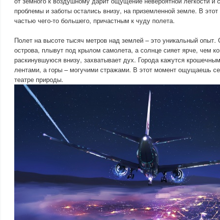
от земного к воздушному дарит ощущение невероятной легкости и 
проблемы и заботы остались внизу, на приземленной земле. В этот
частью чего-то большего, причастным к чуду полета.
Полет на высоте тысяч метров над землей – это уникальный опыт.
острова, плывут под крылом самолета, а солнце сияет ярче, чем ко
раскинувшуюся внизу, захватывает дух. Города кажутся крошечным
лентами, а горы – могучими стражами. В этот момент ощущаешь се
театре природы.