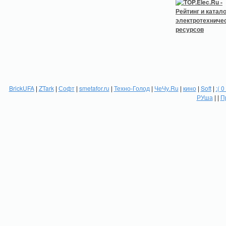
BrickUFA
|
ZTark
|
Софт
|
smetafor.ru
|
Техно-Голод
|
ЧеЧу.Ru
|
кино
|
Soft
|
:( 0
РУша
| |
П