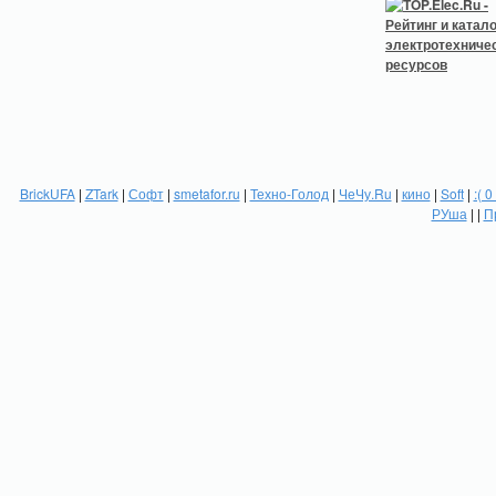
BrickUFA
|
ZTark
|
Софт
|
smetafor.ru
|
Техно-Голод
|
ЧеЧу.Ru
|
кино
|
Soft
|
:( 0
РУша
| |
П