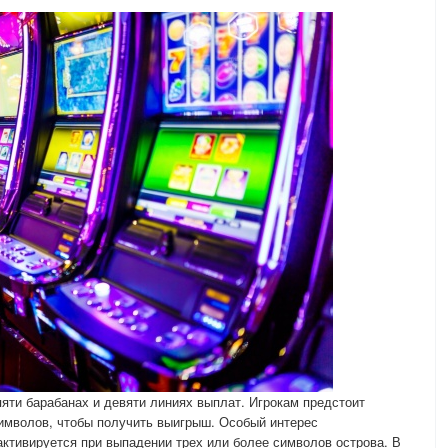
 пяти барабанах и девяти линиях выплат. Игрокам предстоит
имволов, чтобы получить выигрыш. Особый интерес
активируется при выпадении трех или более символов острова. В