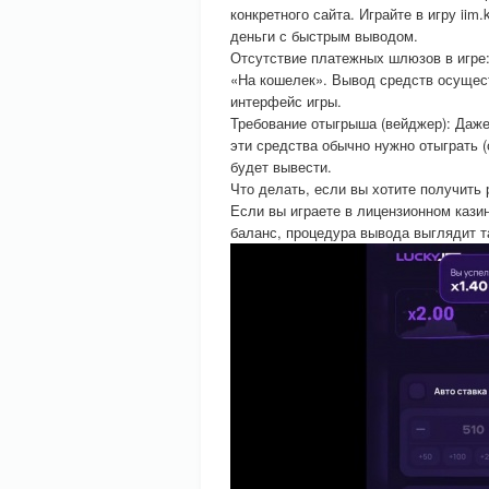
конкретного сайта. Играйте в игру iim.
деньги с быстрым выводом.
Отсутствие платежных шлюзов в игре: 
«На кошелек». Вывод средств осущест
интерфейс игры.
Требование отыгрыша (вейджер): Даже
эти средства обычно нужно отыграть 
будет вывести.
Что делать, если вы хотите получить
Если вы играете в лицензионном казин
баланс, процедура вывода выглядит т