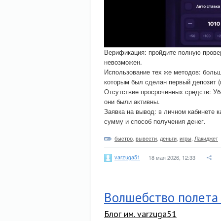
Верификация: пройдите полную провер
невозможен.
Использование тех же методов: больш
которым был сделан первый депозит (н
Отсутствие просроченных средств: Уб
они были активны.
Заявка на вывод: в личном кабинете 
сумму и способ получения денег.
быстро
,
вывести
,
деньги
,
игры
,
Лакиджет
varzuga51
18 мая 2026, 12:33
Волшебство полета 
Блог им. varzuga51