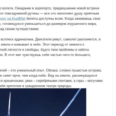
 взлета. Ожидание в аэропорту, предвкушение новой встречи
от повседневной рутины — все это наполняет душу приятным
лет на KupiBilet
билеты доступны всем. Когда занимаешь свое
, готовящуюся уменьшиться до размеров игрушечного мира,
над своим путешествием.
всплеск адреналина. Двигатели ревут, самолет разгоняется, и
 земли и взмывает в небо. Этот переход от земного к
ой легкости и свободы, будто твои проблемы и заботы
е. В этот миг чувствуешь себя частью чего-то большего,
млей – это уникальный опыт. Облака, словно пушистые острова,
е сияет ярче, чем когда-либо. Вид на землю, раскинувшуюся
тся крошечными, реки – серебряными лентами, а горы – могучими
ебя зрителем в грандиозном театре природы.