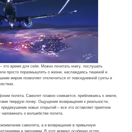
 это время для себя. Можно почитать книгу, послушать
ли просто поразмышлять о жизни, наслаждаясь тишиной и
ешним миром позволяет отключиться от повседневной суеты и
увствах.
онии полета. Самолет плавно снижается, приближаясь к земле,
огами твердую почву. Ощущение возвращения к реальности,
 предвкушение новых открытий – все это оставляет приятное
т напоминать о волшебстве полета.
риземление самолета, а и возвращение в привычную
атлениями и эмоциями. В этот момент особенно остро