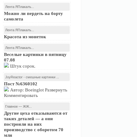
Лента ЯПлакалъ...
Можно ли пердеть на борту
самолета
Лента ЯПлакалъ...
Красота из монеток
Лента ЯПлакалъ...
Веселые картинки в пятницу
07.08
Штук сорок.
JoyReactor - смешные картинки ...
Пост №6360102
Автор: Boeinglot Развернуть
Комментировать
Главное — ЖЖ...
Другие цеха отказываются от
таких деталей — а они
построили на них
производство с оборотом 70
млн