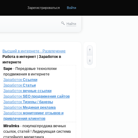
Зарегистрироваться
Войти
Найти
Высший в интернете - Развлечение
Работа в интернет | Заработок в
интернете
Sape
- Передовые технологии
продвижения в интернете
Заработок
Ссылки
Заработок
Статьи
Заработок
вечные ссылки
Заработок
SEO продвижения сайтов
Заработок
Тизеры / банеры
Заработок
Мединая реклама
Заработок
мониторинг отзывов и
привлечения клиентов
Miralinks
- покупка\продажа вечных
ссылок, статей ! Лидирующая система
статейного маркетинга .