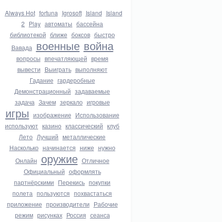
Always Hot
fortuna
Igrosoft
Island
Island
2
Play
автоматы
бассейна
библиотекой
ближе
боксов
быстро
военные
война
Вавада
вопросы
впечатляющей
время
вывести
Выиграть
выполняют
Гадание
гардеробные
Демонстрационный
задаваемые
задача
Зачем
зеркало
игровые
игры
изображение
Использование
используют
казино
классический
клуб
Лето
Лучший
металлические
Насколько
начинается
ниже
нужно
оружие
Онлайн
Отличное
Официальный
оформлять
партнёрскими
Перекись
покупки
полета
пользуются
похвастаться
приложение
производители
Рабочие
режим
рисунках
Россия
сеанса