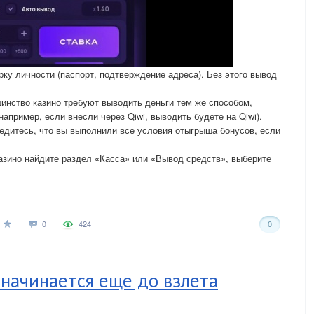
ку личности (паспорт, подтверждение адреса). Без этого вывод
инство казино требуют выводить деньги тем же способом,
апример, если внесли через Qiwi, выводить будете на Qiwi).
едитесь, что вы выполнили все условия отыгрыша бонусов, если
казино найдите раздел «Касса» или «Вывод средств», выберите
0
424
0
начинается еще до взлета