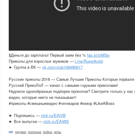
$Деньги до зарплаты! Первый заем без %
fas.st/sjMSe
Приколы для взрослых мужиков —
t.me/Rusprikolol
► Группа в ВК —
vk.com/club108485617
Русские приколы 2018 — Самые Лучшие Приколы Которые порвали 
Русский ПрикоЛоЛ — канал с самыми годными приколами!
Надоели однообразные подборки проколов? Смотрите только у нас
видео, которые никто не показывает!
#приколы #смешныевидео #чегеваров #юмор #LikeABoss
► Подпишись —
clck.ru/EAjVB
► Все выпуски —
clck.ru/EAjWS
оружие
,
военные
,
война
,
игры