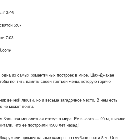
а? 3:06
святой 5:07
ки 7:03
d.com/
одна из самых романтичных построек в мире. Шах-Джахан
чтобы почтить память своей третьей жены, которую горячо
ик вечной любви, но и весьма загадочное место. В нем есть
о не может войти.
я большая монолитная статуя в мире. Ее высота — 20 м, ширина
итали, что ее построили 4500 лет назад!
наружили прямоугольные камеры на глубине почти 8 м. Они