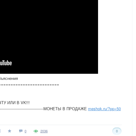
бъяснения
=========================
У ИЛИ В VK!!!
----------------------------------------------МОНЕТЫ В ПРОДАЖЕ
meshok.ru/?pp=50
0
2036
0