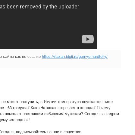
е сайты как по ссылке
https://riazan.idgii.ru/gornye-hardtejly/
 не может наступить, в Якутии температура опускается ниже
кое −63 градуса? Как «Наташа» согревает в холода? Почему
вата помогает настоящим сибирским мужикам? Сегодня за кадром
щему «холодно»!
Сегодня, подписывайтесь на нас в соцсетях: