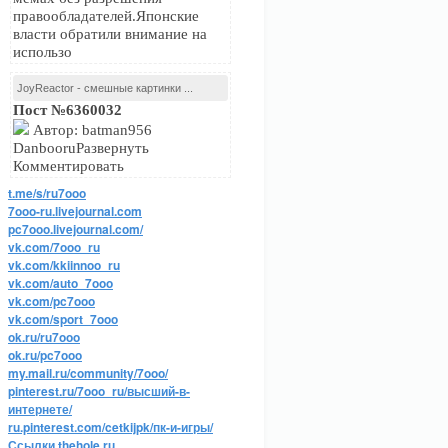
правообладателей.Японские
власти обратили внимание на
использо
JoyReactor - смешные картинки ...
Пост №6360032
Автор: batman956
DanbooruРазвернуть
Комментировать
t.me/s/ru7ooo
7ooo-ru.livejournal.com
pc7ooo.livejournal.com/
vk.com/7ooo_ru
vk.com/kkiinnoo_ru
vk.com/auto_7ooo
vk.com/pc7ooo
vk.com/sport_7ooo
ok.ru/ru7ooo
ok.ru/pc7ooo
my.mail.ru/community/7ooo/
pinterest.ru/7ooo_ru/высший-в-
интернете/
ru.pinterest.com/cetkijpk/пк-и-игры/
Ссылки thehole.ru