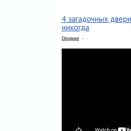
4 загадочных двери
никогда
Оружие