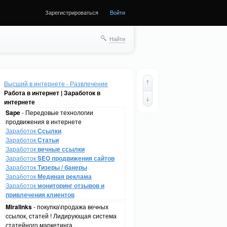
Зарегистрироваться
Войти
Найти
Высший в интернете - Развлечение
Работа в интернет | Заработок в
интернете
Sape
- Передовые технологии
продвижения в интернете
Заработок
Ссылки
Заработок
Статьи
Заработок
вечные ссылки
Заработок
SEO продвижения сайтов
Заработок
Тизеры / банеры
Заработок
Мединая реклама
Заработок
мониторинг отзывов и
привлечения клиентов
Miralinks
- покупка\продажа вечных
ссылок, статей ! Лидирующая система
статейного маркетинга .