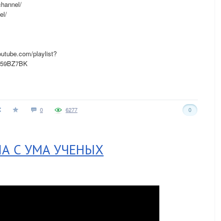
hannel/
el/
tube.com/playlist?
459BZ7BK
0
6277
0
ЛА С УМА УЧЕНЫХ