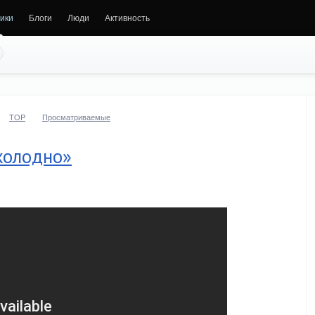
ики
Блоги
Люди
Активность
TOP
Просматриваемые
«холодно»