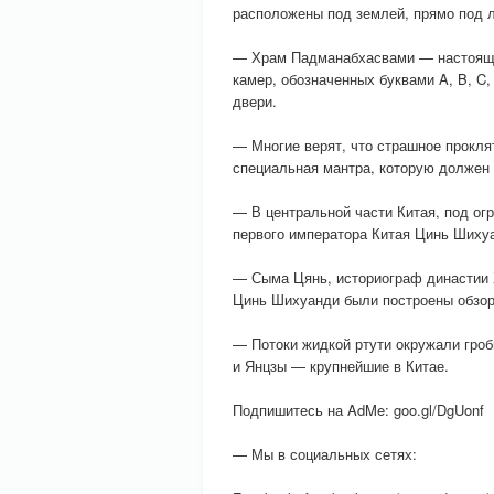
расположены под землей, прямо под 
— Храм Падманабхасвами — настояща
камер, обозначенных буквами A, B, C,
двери.
— Многие верят, что страшное проклят
специальная мантра, которую должен 
— В центральной части Китая, под ог
первого императора Китая Цинь Шихуан
— Сыма Цянь, историограф династии Х
Цинь Шихуанди были построены обзор
— Потоки жидкой ртути окружали гроб
и Янцзы — крупнейшие в Китае.
Подпишитесь на AdMe: goo.gl/DgUonf
— Мы в социальных сетях: