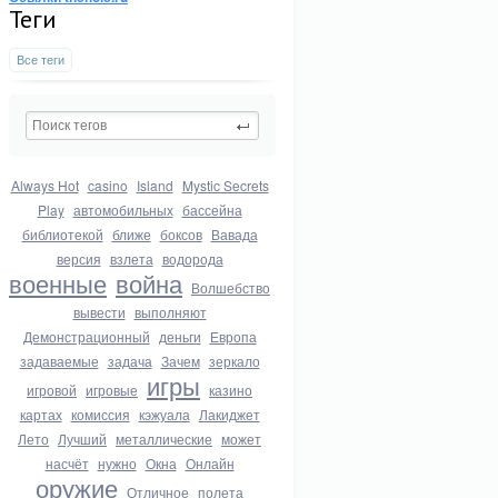
Теги
Все теги
Always Hot
casino
Island
Mystic Secrets
Play
автомобильных
бассейна
библиотекой
ближе
боксов
Вавада
версия
взлета
водорода
военные
война
Волшебство
вывести
выполняют
Демонстрационный
деньги
Европа
задаваемые
задача
Зачем
зеркало
игры
игровой
игровые
казино
картах
комиссия
кэжуала
Лакиджет
Лето
Лучший
металлические
может
насчёт
нужно
Окна
Онлайн
оружие
Отличное
полета