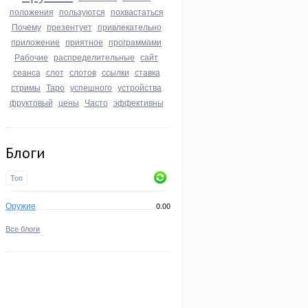
положения
пользуются
похвастаться
Почему
презентует
привлекательно
приложение
приятное
программами
Рабочие
распределительные
сайт
сеанса
слот
слотов
ссылки
ставка
стримы
Таро
успешного
устройства
фруктовый
цены
Часто
эффективны
Блоги
Топ
Оружие
0.00
Все блоги