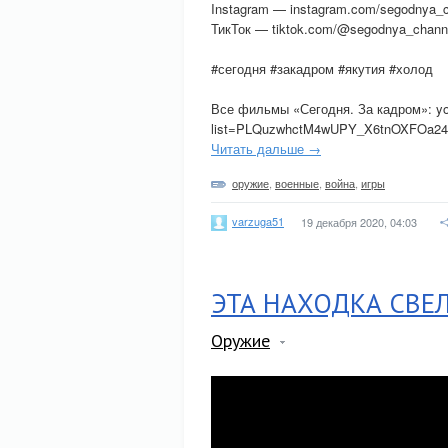
Instagram — instagram.com/segodnya_c
ТикТок — tiktok.com/@segodnya_chann
#сегодня #закадром #якутия #холод
Все фильмы «Сегодня. За кадром»: you
list=PLQuzwhctM4wUPY_X6tnOXFOa2
Читать дальше →
оружие
,
военные
,
война
,
игры
varzuga51
19 декабря 2020, 04:03
ЭТА НАХОДКА СВЕ
Оружие