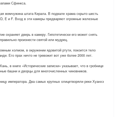
лапами Сфинкса.
я жемчужина штата Керала. В подвале храма скрыто шесть
 D, E и F. Вход в эти камеры предваряют огромные железные
ие охраняет дверь в камеру. Гипотетически его может снять
правильно произнести святой или мудрец.
ромным холмом, в окружении ядовитой ртути, покоится тело
ди. Его прах ничто не тревожит вот уже более 2000 лет.
ань, в книге «Исторические записки» указывает, что в гробнице
ные башни и дворцы для многочисленных чиновников.
ницу императора. Два самых крупных олицетворяли реки Хуанхэ