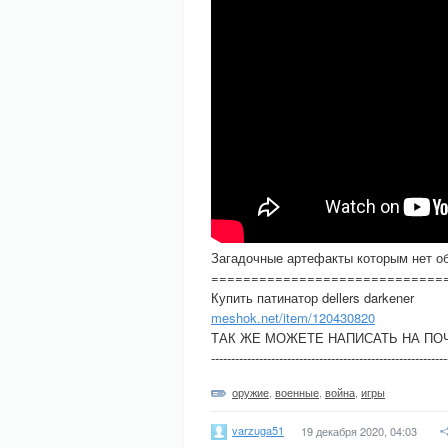
Загадочные артефакты которым нет о
=============================
Купить патинатор dellers darkener
meshok.net/item/120430820
ТАК ЖЕ МОЖЕТЕ НАПИСАТЬ НА ПОЧТ
-------------------------------------------------
оружие
,
военные
,
война
,
игры
varzuga51
19 декабря 2020, 04:03