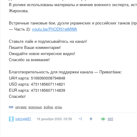
В ролике использованы материалы и мнение военного эксперта, ист
Жирохова.
Встречные танковые бои, дуэли украинских и российских танков (п
— Часть 2):
youtu.be/PhODf51wMWA
Ставьте лайк и подписывайтесь на канал!
Пишите Ваши комментарии!
Ожидайте новое интересное видео!
Спасибо за внимание!
Благотворительность для поддержки канала — Приватбанк:
UAH карта: 5169360008794848
USD карта: 4731185607114821
EUR карта: 4731185607114839
Спасибо!
оружие
,
военные
,
война
,
игры
varzuga51
19 декабря 2020, 03:59
685