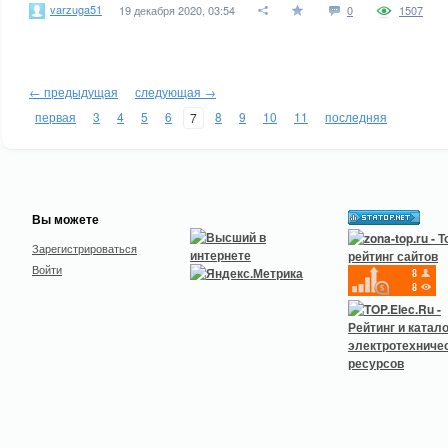
varzuga51
19 декабря 2020, 03:54
0
1507
← предыдущая
следующая →
первая
3
4
5
6
8
9
10
11
последняя
7
Вы можете
Зарегистрироваться
Войти