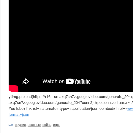
ytimg.preload(https://r16---sn-axq7sn7z.googlevideo.com/generate_204);y
axq7sn7z.googlevideo.com/generate_204?conn2);Брошенные Танки ~
YouTube<link rel=«alternate» type=«application/json oembed» href=«
ww
format=json
оружие
,
военные
,
война
,
игры