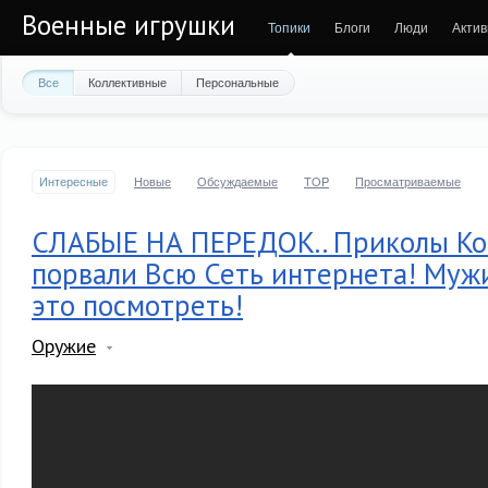
Военные игрушки
Топики
Блоги
Люди
Актив
Все
Коллективные
Персональные
Интересные
Новые
Обсуждаемые
TOP
Просматриваемые
СЛАБЫЕ НА ПЕРЕДОК.. Приколы К
порвали Всю Сеть интернета! Му
это посмотреть!
Оружие