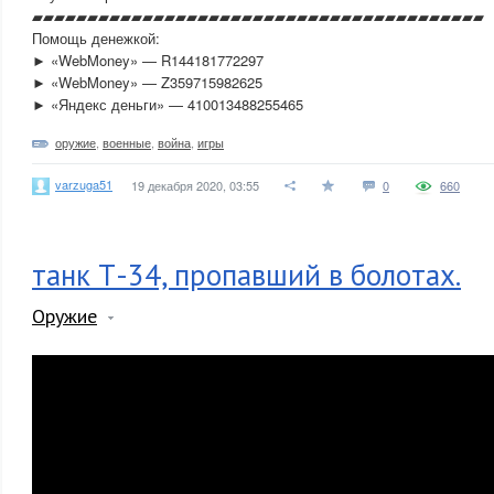
▰▰▰▰▰▰▰▰▰▰▰▰▰▰▰▰▰▰▰▰▰▰▰▰▰▰▰▰▰▰▰▰▰▰▰▰▰▰▰▰▰
Помощь денежкой:
► «WebMoney» — R144181772297
► «WebMoney» — Z359715982625
► «Яндекс деньги» — 410013488255465
оружие
,
военные
,
война
,
игры
varzuga51
19 декабря 2020, 03:55
0
660
танк Т-34, пропавший в болотах.
Оружие