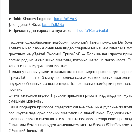
►Raid: Shadow Legends:
fas.st/bKExK
$Нет денег? Жми:
fas.st/sjMSe
►Приколы для взрослых мужиков —
t-do.ru/Rusprikolol
Надоели однообразные подборки приколов? Таких приколов Вы боль
Только у нас самые смешные видео собраны на нашем канале! Смот
грустным не уйдёте! Русский ПрикоЛоЛ — Больше чем просто прико
самые редкие и смешные приколы, которые никто не показывает! О
канал и не забудьте подписаться.
Только у нас вы увидите самые смешные видео приколы для взрос
ПрикоЛоЛ — это 10 минутые ролики самых жарких новых приколов,
неудач собранных со всего мира. Только новые подборки приколов,
позитив!
Очень смешное видео, Русские приколы приколы над людьми, жутк
смешные моменты.
Наша подборка приколов содержит самые смешные русские приколы
вас крутая подборка свежих приколов на любой вкус! Подборки см
смешнее самого смешного, с улетным юмором в сборниках про люд
#приколы #смешныевидео #смешныемоменты #юмор #CheGevarov #
#РусскийПрикоЛоЛ