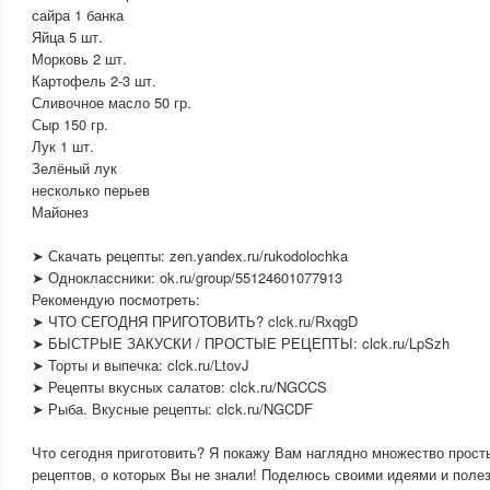
сайра 1 банка
Яйца 5 шт.
Морковь 2 шт.
Картофель 2-3 шт.
Сливочное масло 50 гр.
Сыр 150 гр.
Лук 1 шт.
Зелёный лук
несколько перьев
Майонез
➤ Скачать рецепты: zen.yandex.ru/rukodolochka
➤ Одноклассники: ok.ru/group/55124601077913
Рекомендую посмотреть:
➤ ЧТО СЕГОДНЯ ПРИГОТОВИТЬ? clck.ru/RxqgD
➤ БЫСТРЫЕ ЗАКУСКИ / ПРОСТЫЕ РЕЦЕПТЫ: clck.ru/LpSzh
➤ Торты и выпечка: clck.ru/LtovJ
➤ Рецепты вкусных салатов: clck.ru/NGCCS
➤ Рыба. Вкусные рецепты: clck.ru/NGCDF
Что сегодня приготовить? Я покажу Вам наглядно множество прост
рецептов, о которых Вы не знали! Поделюсь своими идеями и поле