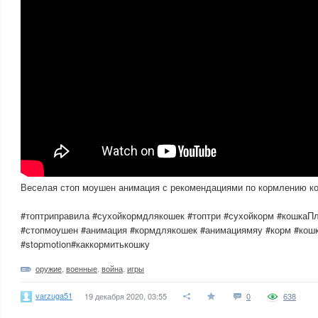
Веселая стоп моушен анимация с рекомендациями по кормлению к
#топтриправила #сухойкормдлякошек #топтри #сухойкорм #кошка
#стопмоушен #анимация #кормдлякошек #анимациямяу #корм #кош
#stopmotion#каккормитькошку
оружие
,
военные
,
война
,
игры
varzuga51
19 декабря 2020, 03:55
0
638