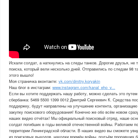
Искали солдат, а наткнулись на следы танков. Дорогие друзья, не 
поиска, который вели несколько дней. Отправились по следам 98 та
этого вышло!
Моя страничка вконтакте:
vk.com/dmitry.koryakin
Наш блог в инстаграм:
www.instagram.com/kanal_eho_v...
Если вы хотите поддержать нашу работу, можно сделать это путем
сбербанка: 5469 5500 1399 0012 Дмитрий Сергеевич К. Средства п
поддержку, будут направлены на улучшение контента, организацию
закупку поискового оборудования! Конечно же обо всём новом сраз
наших видео отчётах! Мы официальный поисковый отряд, наше осн
солдат погибших в годы великой отечественной войны. Работаем п
территории Ленинградской области. В наших видео вы сможете ув
из поисковых выходов, находки времён войны, подъём пропавших бе