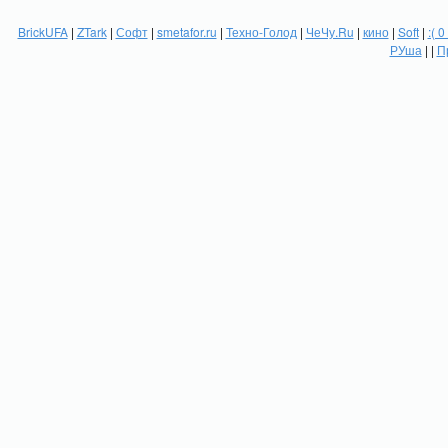
BrickUFA
|
ZTark
|
Софт
|
smetafor.ru
|
Техно-Голод
|
ЧеЧу.Ru
|
кино
|
Soft
|
:( 0
РУша
| |
П