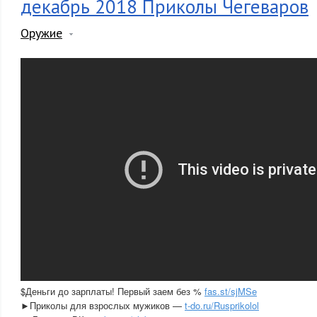
декабрь 2018 Приколы Чегеваров
Оружие
$Деньги до зарплаты! Первый заем без %
fas.st/sjMSe
►Приколы для взрослых мужиков —
t-do.ru/Rusprikolol