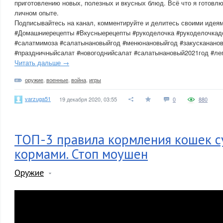
приготовлению новых, полезных и вкусных блюд. Всё что я готовлю
личном опыте.
Подписывайтесь на канал, комментируйте и делитесь своими идеям
#Домашниерецепты #Вкусныерецепты #рукоделочка #рукоделочка
#салатмимоза #салатынановыйгод #менюнановыйгод #закусканано
#праздничныйсалат #новогоднийсалат #салатынановый2021год #ле
Читать дальше →
оружие
,
военные
,
война
,
игры
varzuga51
19 декабря 2020, 03:55
0
880
ТОП-3 правила кормления кошек 
кормами. Стоп моушен
Оружие