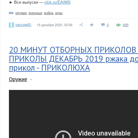
► Все выпуски —
clck.ru/EAjWS
оружие
,
военные
,
война
,
игры
varzuga51
19 декабря 2020, 03:56
0
695
20 МИНУТ ОТБОРНЫХ ПРИКОЛОВ 
ПРИКОЛЫ ДЕКАБРЬ 2019 ржака до 
прикол - ПРИКОЛЮХА
Оружие