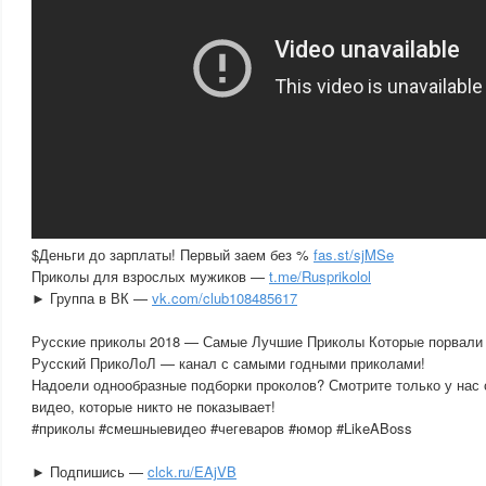
$Деньги до зарплаты! Первый заем без %
fas.st/sjMSe
Приколы для взрослых мужиков —
t.me/Rusprikolol
► Группа в ВК —
vk.com/club108485617
Русские приколы 2018 — Самые Лучшие Приколы Которые порвали 
Русский ПрикоЛоЛ — канал с самыми годными приколами!
Надоели однообразные подборки проколов? Смотрите только у нас
видео, которые никто не показывает!
#приколы #смешныевидео #чегеваров #юмор #LikeABoss
► Подпишись —
clck.ru/EAjVB