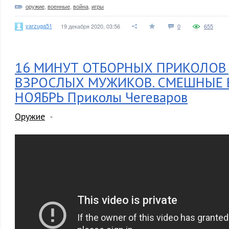
оружие
,
военные
,
война
,
игры
varzuga51
19 декабря 2020, 03:56
0
655
16 МИНУТ ОТБОРНЫХ ПРИКОЛОВ
ВЗРОСЛЫХ МУЖИКОВ. СМЕШНЫЕ 
НОЯБРЬ Приколы Чегеваров
Оружие