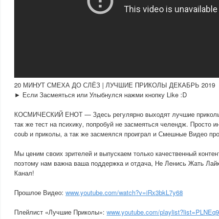
20 МИНУТ СМЕХА ДО СЛЁЗ | ЛУЧШИЕ ПРИКОЛЫ ДЕКАБРЬ 2019
► Если Засмеяться или Улыбнулся нажми кнопку Like :D
КОСМИЧЕСКИЙ ЕНОТ — Здесь регулярно выходят лучшие приколы 
так же тест на психику, попробуй не засмеяться челендж. Просто 
coub и приколы, а так же засмеялся проиграл и Смешные Видео про
Мы ценим своих зрителей и выпускаем только качественный контент
поэтому нам важна ваша поддержка и отдача, Не Ленись Жать Лай
Канал!
Прошлое Видео:
www.youtube.com/watch?v=iRx3bkL7y68
Плейлист «Лучшие Приколы»:
www.youtube.com/playlist?list=PLN