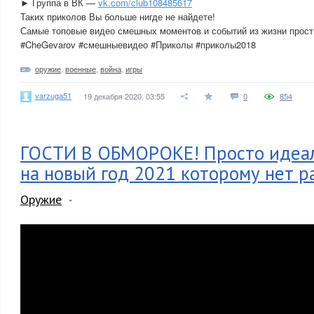
► Группа в ВК —
vk.com/club108485617
Таких приколов Вы больше нигде не найдете!
Самые топовые видео смешных моментов и событий из жизни прост
#CheGevarov #смешныевидео #Приколы #приколы2018
оружие
,
военные
,
война
,
игры
varzuga51
19 декабря 2020, 03:55
0
854
ГОСТИ В ОБМОРОКЕ! Просто идеал
на новый год 2021 которому нет р
Оружие