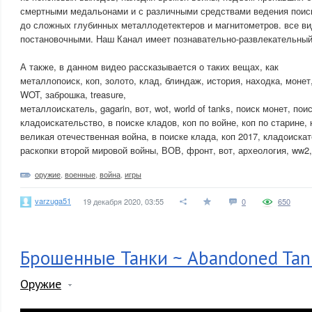
смертными медальонами и с различными средствами ведения поиск
до сложных глубинных металлодетектеров и магнитометров. все ви
постановочными. Наш Канал имеет познавательно-развлекательный
А также, в данном видео рассказывается о таких вещах, как
металлопоиск, коп, золото, клад, блиндаж, история, находка, монет,
WOT, заброшка, treasure,
металлоискатель, gagarin, вот, wot, world of tanks, поиск монет, по
кладоискательство, в поиске кладов, коп по войне, коп по старине,
великая отечественная война, в поиске клада, коп 2017, кладоиска
раскопки второй мировой войны, ВОВ, фронт, вот, археология, ww2,
оружие
,
военные
,
война
,
игры
varzuga51
19 декабря 2020, 03:55
0
650
Брошенные Танки ~ Abandoned Tan
Оружие