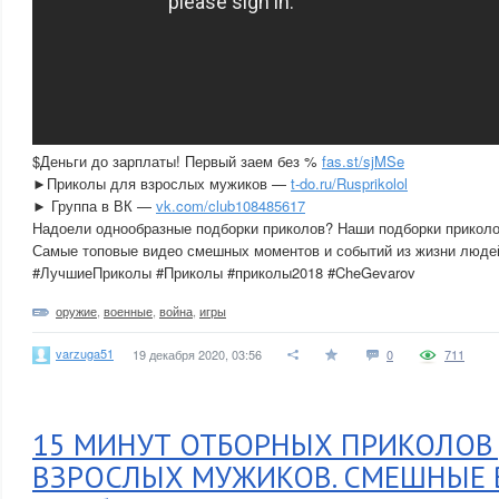
$Деньги до зарплаты! Первый заем без %
fas.st/sjMSe
►Приколы для взрослых мужиков —
t-do.ru/Rusprikolol
► Группа в ВК —
vk.com/club108485617
Надоели однообразные подборки приколов? Наши подборки прико
Самые топовые видео смешных моментов и событий из жизни люде
#ЛучшиеПриколы #Приколы #приколы2018 #CheGevarov
оружие
,
военные
,
война
,
игры
varzuga51
19 декабря 2020, 03:56
0
711
15 МИНУТ ОТБОРНЫХ ПРИКОЛОВ
ВЗРОСЛЫХ МУЖИКОВ. СМЕШНЫЕ