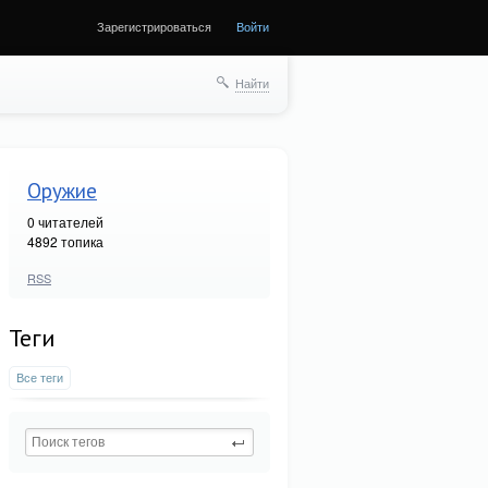
Зарегистрироваться
Войти
Найти
Оружие
0
читателей
4892 топика
RSS
Теги
Все теги