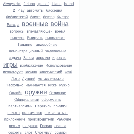
Always Hot
fortuna
Igrosoft
Island
Island
2
Play
автоматы
бассейна
библиотекой
ближе
боксов
быстро
военные
война
Вавада
вопросы
впечатляющей
время
вывести
Выиграть
выполняют
Гадание
гардеробные
Демонстрационный
задаваемые
задача
Зачем
зеркало
игровые
игры
изображение
Использование
используют
казино
классический
клуб
Лето
Лучший
металлические
Насколько
начинается
ниже
нужно
оружие
Онлайн
Отличное
Официальный
оформлять
партнёрскими
Перекись
покупки
полета
пользуются
похвастаться
приложение
производители
Рабочие
режим
рисунках
Россия
сеанса
секреты
слот
Слотмилл
ссылки