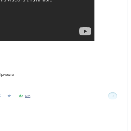
Приколы
695
0