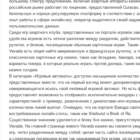
большому спектру предложений, включая азартные аппараты казино
российском рынке работает по лицензии, предоставленной Curacao,
безопасную и хорошо регулируемую платформу в соответствии с а
опыт работы в сфере онлайн-игр, оператор выделяется своей наде
пользовательских данных.
Среди игр азартного клуба, представленных на портале игровое за
удобства игроков есть четкое различие между разделом, действи
рулетке, и блоком, посвященным обычным карточным играм. Таким 
Vavada есть опция найти американскую и французскую рулетку, а т
классических карточных игр казино, таких как блэкджек, баккара, х
варианты покера, в которые реально играть против дилера, такие ка
казино холдем.
В категории «Игровые автоматы» доступно насыщенное количество 
представленных вместе, что на первый взгляд может дезориентиров
намеревающегося искать свой любимый игровой автомат. Но есть 
предоставляет возможность отображать исключительно вендеры с
характеристикой: к примеру, развлечения с джекпотами или игров
количеством линий выплат. Очевидно, что на портале Вавада casi
востребованные онлайн-слоты, такие как Starburst и Book of Ra.
Существенное значение уделяется и блоку live казино, присутству
Vavada. На главной странице живого Vavada казино вы сможете ув
игр, четко разделенные между собой: целая часть сайта посвящена 
а следующая посвящена всем так называемым live играм, из-за этог