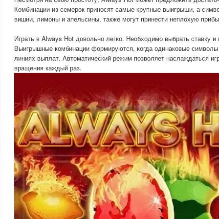
Комбинации из семерок приносят самые крупные выигрыши, а симво
вишни, лимоны и апельсины, также могут принести неплохую прибы
Играть в Always Hot довольно легко. Необходимо выбрать ставку и
Выигрышные комбинации формируются, когда одинаковые символы
линиях выплат. Автоматический режим позволяет наслаждаться игр
вращения каждый раз.