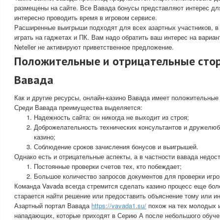
размещены на сайте. Все Вавада бонусы представляют интерес для
интересно проводить время в игровом сервисе.
Расширенные выигрыши подходят для всех азартных участников, в
играть на гаджетах и ПК. Вам надо обратить ваш интерес на варианты
Neteller не активируют приветственное предложение.
Положительные и отрицательные сто
Вавада
Как и другие ресурсы, онлайн-казино Вавада имеет положительные
Среди Вавада преимущества выделяется:
Надежность сайта: он никогда не выходит из строя;
Доброжелательность технических консультантов и дружелюб
казино;
Соблюдение сроков зачисления бонусов и выигрышей.
Однако есть и отрицательные аспекты, а в частности вавада недост
Постоянные проверки счетов тех, кто побеждает;
Большое количество запросов документов для проверки игров
Команда Vavada всегда стремится сделать казино процесс еще бол
старается найти решение или предоставить объяснение тому или и
Азартный портал Вавада
https://vavada1.su/
похож на тех молодых 
нападающих, которые приходят в Серию А после небольшого обуче