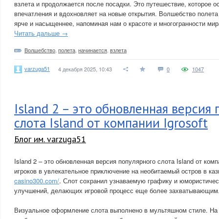
взлета и продолжается после посадки. Это путешествие, которое 
впечатления и вдохновляет на новые открытия. Волшебство полета 
ярче и насыщеннее, напоминая нам о красоте и многогранности мир
Читать дальше →
Волшебство
,
полета
,
начинается
,
взлета
varzuga51
4 декабря 2025, 10:43
0
1047
Island 2 – это обновленная версия
слота Island от компании Igrosoft
Блог им. varzuga51
Island 2 – это обновленная версия популярного слота Island от комп
игроков в увлекательное приключение на необитаемый остров в ка
casino300.com/
. Слот сохранил узнаваемую графику и юмористичес
улучшений, делающих игровой процесс еще более захватывающим
Визуальное оформление слота выполнено в мультяшном стиле. На