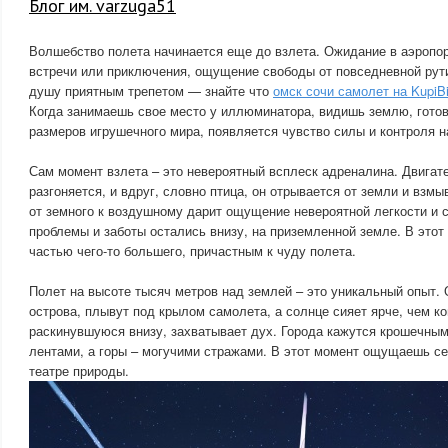
Блог им. varzuga51
Волшебство полета начинается еще до взлета. Ожидание в аэропо
встречи или приключения, ощущение свободы от повседневной рут
душу приятным трепетом — знайте что
омск сочи самолет на KupiBi
Когда занимаешь свое место у иллюминатора, видишь землю, гот
размеров игрушечного мира, появляется чувство силы и контроля 
Сам момент взлета – это невероятный всплеск адреналина. Двигат
разгоняется, и вдруг, словно птица, он отрывается от земли и взмы
от земного к воздушному дарит ощущение невероятной легкости и 
проблемы и заботы остались внизу, на приземленной земле. В этот
частью чего-то большего, причастным к чуду полета.
Полет на высоте тысяч метров над землей – это уникальный опыт.
острова, плывут под крылом самолета, а солнце сияет ярче, чем ко
раскинувшуюся внизу, захватывает дух. Города кажутся крошечным
лентами, а горы – могучими стражами. В этот момент ощущаешь се
театре природы.