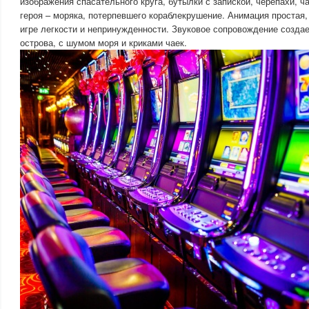
изображения спасательного круга, бутылки с запиской, черепахи, ча
героя – моряка, потерпевшего кораблекрушение. Анимация простая
игре легкости и непринужденности. Звуковое сопровождение созда
острова, с шумом моря и криками чаек.