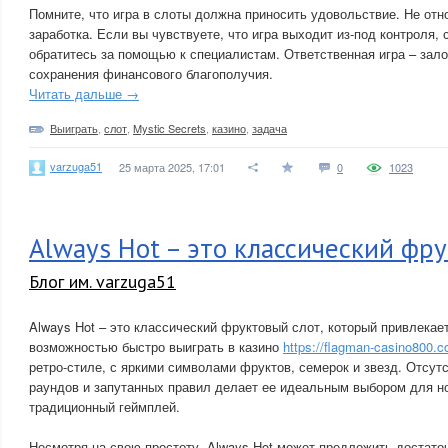
Помните, что игра в слоты должна приносить удовольствие. Не отно
заработка. Если вы чувствуете, что игра выходит из-под контроля,
обратитесь за помощью к специалистам. Ответственная игра – зал
сохранения финансового благополучия.
Читать дальше →
Выиграть
,
слот
,
Mystic Secrets
,
казино
,
задача
varzuga51
25 марта 2025, 17:01
0
1023
Always Hot – это классический фр
Блог им. varzuga51
Always Hot – это классический фруктовый слот, который привлекает
возможностью быстро выиграть в казино
https://flagman-casino800.c
ретро-стиле, с яркими символами фруктов, семерок и звезд. Отсу
раундов и запутанных правил делает ее идеальным выбором для нов
традиционный геймплей.
Несмотря на свою простоту, Always Hot может предложить достат