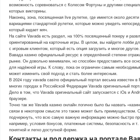
возможность соревноваться с Колесом Фортуны и другими специал
которых викторины.
Наконец, зона, посвященная live рулетке, где имеется около десят
вариациями стандартной рулетки, которые можно увидеть непосред
который кидает мяч.
На сайте Vavada есть раздел, на 100% посвященный покеру и развл
ориентированный на карточные игры. В целом, вы найдете лобби д
с игровым клиентом, который есть опция загрузить и многое другое.
Вавада казино официальный ресурс в определённой степени отража
рынке. Он довольно минимален, но способен предоставить все осн
для надёжной игры. К слову, пока он ограничен самым необходимы
может изменить свой подход и стать более интересным.
В 2024 году vavada casino официальный портал весьма известен в
многих городах в Российской Федерации Vavada оригинальный порт
Дело в том, что Vavada оригинальный сайт запускается с iOs и And
браузере.
Точно так же Vavada казино онлайн логично было бы назвать «казин
связи в некотором смысле это также может быть преимуществом. 
подчеркнуть, что всю самую важную информацию можно быстро про
например, условия бонусов, платежные системы, безопасность и т.
понятной и легко доступной форме.
Контакты и поддержка на портале Ва