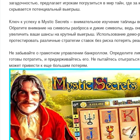
загадочностью, предлагает игрокам погрузиться в мир тайн, где з
скрывается потенциальный выигрыш.
Ключ к успеху в Mystic Secrets – внимательное изучение таблицы 
Обратите внимание на символы разброса и дикие символы, ведь он
увеличить ваши шансы на крупный выигрыш. Использование демо-
протестировать различные стратегии ставок без риска потерять реа
Не забывайте о грамотном управлении банкроллом. Определите лим
готовы потратить, и придерживайтесь его. Не пытайтесь отыграться
может привести к еще большим потерям.