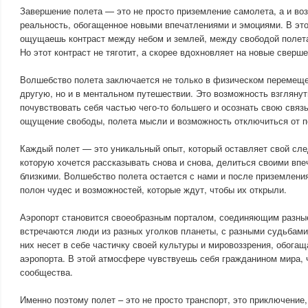
Завершение полета — это не просто приземление самолета, а и в
реальность, обогащенное новыми впечатлениями и эмоциями. В это
ощущаешь контраст между небом и землей, между свободой полета
Но этот контраст не тяготит, а скорее вдохновляет на новые сверш
Волшебство полета заключается не только в физическом перемещен
другую, но и в ментальном путешествии. Это возможность взглянут
почувствовать себя частью чего-то большего и осознать свою связь
ощущение свободы, полета мысли и возможность отключиться от п
Каждый полет — это уникальный опыт, который оставляет свой сле
которую хочется рассказывать снова и снова, делиться своими вп
близкими. Волшебство полета остается с нами и после приземления
полон чудес и возможностей, которые ждут, чтобы их открыли.
Аэропорт становится своеобразным порталом, соединяющим разные
встречаются люди из разных уголков планеты, с разными судьбами
них несет в себе частичку своей культуры и мировоззрения, обога
аэропорта. В этой атмосфере чувствуешь себя гражданином мира, 
сообщества.
Именно поэтому полет – это не просто транспорт, это приключение