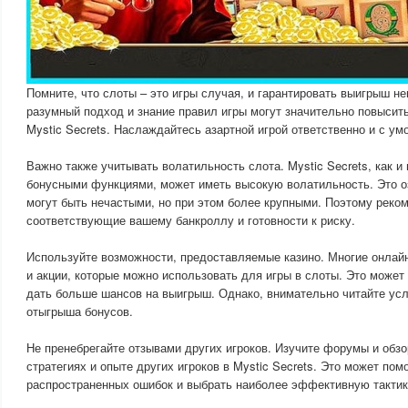
Помните, что слоты – это игры случая, и гарантировать выигрыш н
разумный подход и знание правил игры могут значительно повысит
Mystic Secrets. Наслаждайтесь азартной игрой ответственно и с ум
Важно также учитывать волатильность слота. Mystic Secrets, как и
бонусными функциями, может иметь высокую волатильность. Это о
могут быть нечастыми, но при этом более крупными. Поэтому реком
соответствующие вашему банкроллу и готовности к риску.
Используйте возможности, предоставляемые казино. Многие онлай
и акции, которые можно использовать для игры в слоты. Это может
дать больше шансов на выигрыш. Однако, внимательно читайте усл
отыгрыша бонусов.
Не пренебрегайте отзывами других игроков. Изучите форумы и обзо
стратегиях и опыте других игроков в Mystic Secrets. Это может пом
распространенных ошибок и выбрать наиболее эффективную тактик