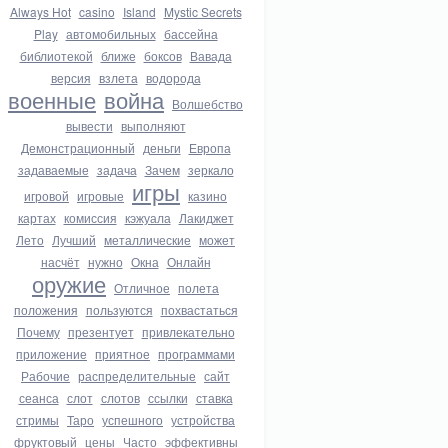
Always Hot
casino
Island
Mystic Secrets
Play
автомобильных
бассейна
библиотекой
ближе
боксов
Вавада
версия
взлета
водорода
военные
война
Волшебство
вывести
выполняют
Демонстрационный
деньги
Европа
задаваемые
задача
Зачем
зеркало
игры
игровой
игровые
казино
картах
комиссия
кэжуала
Лакиджет
Лето
Лучший
металлические
может
насчёт
нужно
Окна
Онлайн
оружие
Отличное
полета
положения
пользуются
похвастаться
Почему
презентует
привлекательно
приложение
приятное
программами
Рабочие
распределительные
сайт
сеанса
слот
слотов
ссылки
ставка
стримы
Таро
успешного
устройства
фруктовый
цены
Часто
эффективны