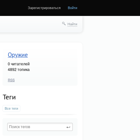
Зарегистрироваться
Войти
Найти
Оружие
0
читателей
4892 топика
RSS
Теги
Все теги