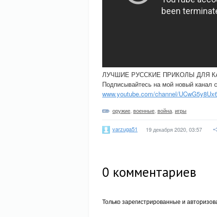
ЛУЧШИЕ РУССКИЕ ПРИКОЛЫ ДЛЯ К
Подписывайтесь на мой новый канал сп
www.youtube.com/channel/UCwG5y8Ux6
оружие
,
военные
,
война
,
игры
varzuga51
19 декабря 2020, 03:57
0
комментариев
Только зарегистрированные и авторизов