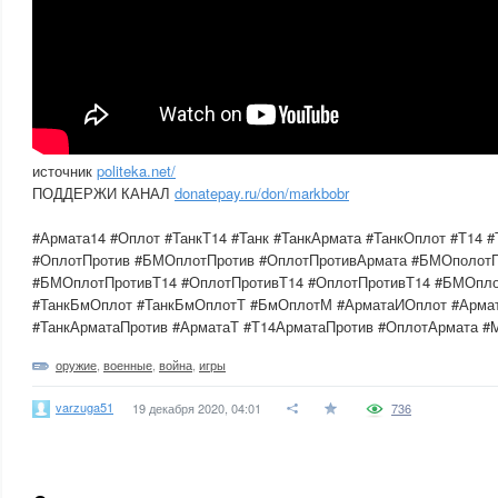
источник
politeka.net/
ПОДДЕРЖИ КАНАЛ
donatepay.ru/don/markbobr
#Армата14 #Оплот #ТанкТ14 #Танк #ТанкАрмата #ТанкОплот #Т14 
#ОплотПротив #БМОплотПротив #ОплотПротивАрмата #БМОполот
#БМОплотПротивТ14 #ОплотПротивТ14 #ОплотПротивТ14 #БМОпл
#ТанкБмОплот #ТанкБмОплотТ #БмОплотМ #АрматаИОплот #Армат
#ТанкАрматаПротив #АрматаТ #Т14АрматаПротив #ОплотАрмата #Ma
оружие
,
военные
,
война
,
игры
varzuga51
19 декабря 2020, 04:01
736