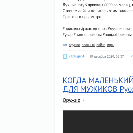
Лучшие ютуб приколы 2020 за месяц,
Ставьте лайк и делитесь этим видео 
Приятного просмотра.
#приколы #ржакадослез #лучшиеприк
#угар #видеоприколы #новыеПриколы 
оружие
,
военные
,
война
,
игры
varzuga51
19 декабря 2020, 03:57
КОГДА МАЛЕНЬКИЙ
ДЛЯ МУЖИКОВ Рус
Оружие