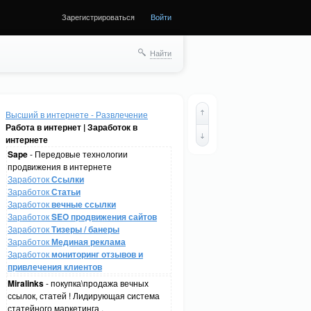
Зарегистрироваться
Войти
Найти
Высший в интернете - Развлечение
Работа в интернет | Заработок в
интернете
Sape
- Передовые технологии
продвижения в интернете
Заработок
Ссылки
Заработок
Статьи
Заработок
вечные ссылки
Заработок
SEO продвижения сайтов
Заработок
Тизеры / банеры
Заработок
Мединая реклама
Заработок
мониторинг отзывов и
привлечения клиентов
Miralinks
- покупка\продажа вечных
ссылок, статей ! Лидирующая система
статейного маркетинга .