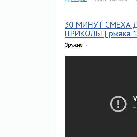
30 МИНУТ СМЕХА Д
ПРИКОЛЫ | ржака 
Оружие