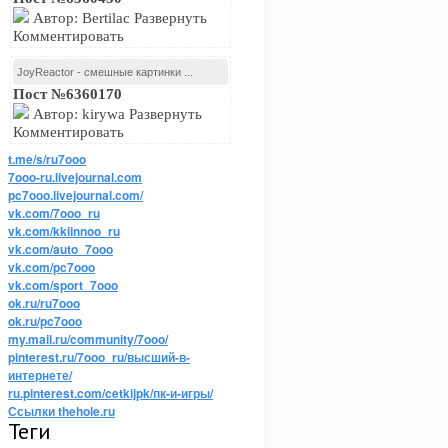
Автор: Bertilac Развернуть
Комментировать
JoyReactor - смешные картинки ...
Пост №6360170
Автор: kirywa Развернуть
Комментировать
t.me/s/ru7ooo
7ooo-ru.livejournal.com
pc7ooo.livejournal.com/
vk.com/7ooo_ru
vk.com/kkiinnoo_ru
vk.com/auto_7ooo
vk.com/pc7ooo
vk.com/sport_7ooo
ok.ru/ru7ooo
ok.ru/pc7ooo
my.mail.ru/community/7ooo/
pinterest.ru/7ooo_ru/высший-в-
интернете/
ru.pinterest.com/cetkijpk/пк-и-игры/
Ссылки thehole.ru
Теги