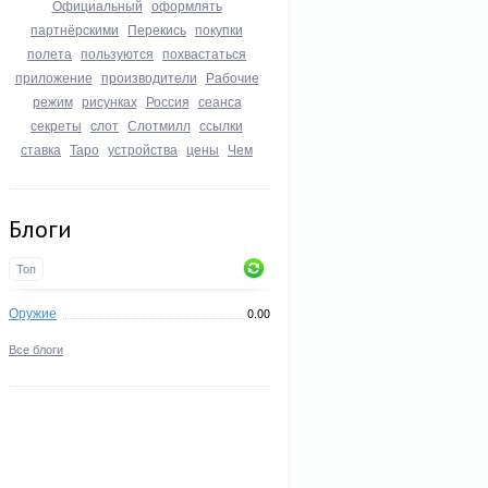
Официальный
оформлять
партнёрскими
Перекись
покупки
полета
пользуются
похвастаться
приложение
производители
Рабочие
режим
рисунках
Россия
сеанса
секреты
слот
Слотмилл
ссылки
ставка
Таро
устройства
цены
Чем
Блоги
Топ
Оружие
0.00
Все блоги