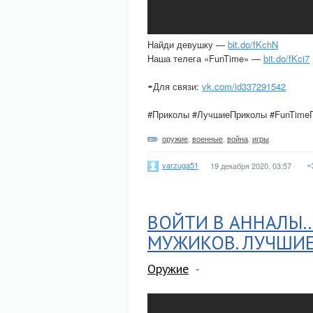
Найди девушку —
bit.do/fKchN
Наша телега «FunTime» —
bit.do/fKci7
◓Для связи:
vk.com/id337291542
#Приколы #ЛучшиеПриколы #FunTime
оружие
,
военные
,
война
,
игры
varzuga51
19 декабря 2020, 03:57
ВОЙТИ В АННАЛЫ.
МУЖИКОВ. ЛУЧШИЕ
Оружие