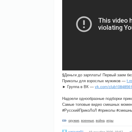
$Деньги до зарплаты! Первый заем б
Приколы для взрослых мужиков —
t.m
► Группа в ВК —
vk.com/club1084856
Надоели однообразные подборки при
Самые топовые видео смешных момент
#РусскийПрикоЛоЛ #приколы #смешн
оружие
,
военные
,
война
,
игры
varzuga51
19 декабря 2020, 03:57