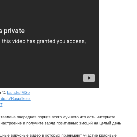
ез %
fas.st/sjMSe
t-do.ru/Rusprikolol
17
тавлена очередная порция всего лучшего что есть интернете.
е настроение и получите заряд позитивных эмоций на целый день
шные вирусные видео в которых принимают участие красивые