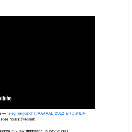
ле —
teleg.run/joinchat/AAAAAEr2OL2_mTtcl9rlBA
 через поиск @ephub
борка лучших приколов на ютубе 2020.