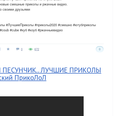
 новые смешные приколы и ржачные видео.
со своими друзьями
олы #ЛучшиеПриколы #приколы2020 #смешно #ютубприколы
#coub #cube #куб #коуб #ржачныевидео
0
672
0
 ПEСУНЧИК.. ЛУЧШИЕ ПРИКОЛЫ
ский ПрикоЛоЛ