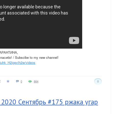
АРАНТИНА,
асибо! / Subscibe to my new channel!
uhk_H2igevIh2w/videos
0
664
0
020 Сентябрь #175 ржака угар