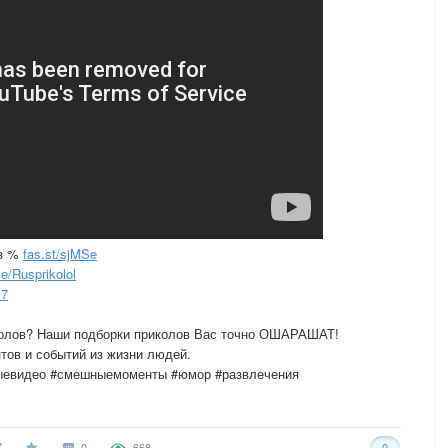
ез %
fas.st/sjMSe
e/Rusprikolol
17
колов? Наши подборки приколов Вас точно ОШАРАШАТ!
ов и событий из жизни людей.
ыевидео #смешныемоменты #юмор #развлечения
0
668
0