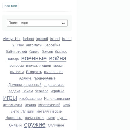
Все теги
Always Hot
fortuna
Igrosoft
Island
Island
2
Play
автоматы
бассейна
библиотекой
ближе
боксов
быстро
военные
война
Вавада
вопросы
впечатляющей
время
вывести
Выиграть
выполняют
Гадание
гардеробные
Демонстрационный
задаваемые
задача
Зачем
зеркало
игровые
игры
изображение
Использование
используют
казино
классический
клуб
Лето
Лучший
металлические
Насколько
начинается
ниже
нужно
оружие
Онлайн
Отличное